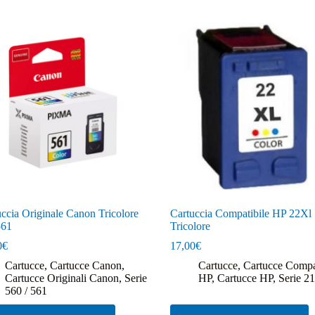
ccia Originale Canon Tricolore
Cartuccia Compatibile HP 22Xl
561
Tricolore
0
€
17,00
€
Cartucce
,
Cartucce Canon
,
Cartucce
,
Cartucce Compat
Cartucce Originali Canon
,
Serie
HP
,
Cartucce HP
,
Serie 21
560 / 561