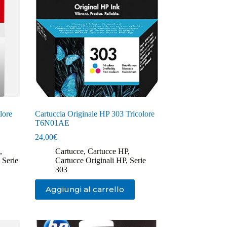
lore
Cartuccia Originale HP 303 Tricolore
T6N01AE
24,00
€
,
Cartucce
,
Cartucce HP
,
,
Serie
Cartucce Originali HP
,
Serie
303
Aggiungi al carrello