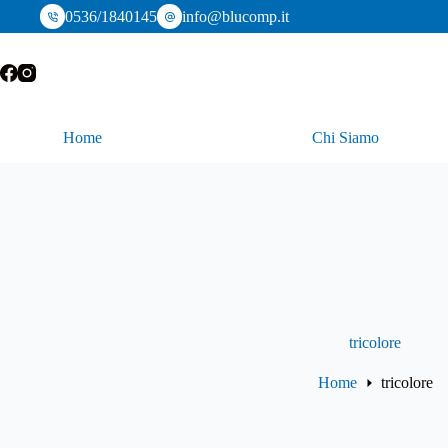
Salta
0536/1840145
info@blucomp.it
al
contenuto
Home
Chi Siamo
tricolore
Home
tricolore