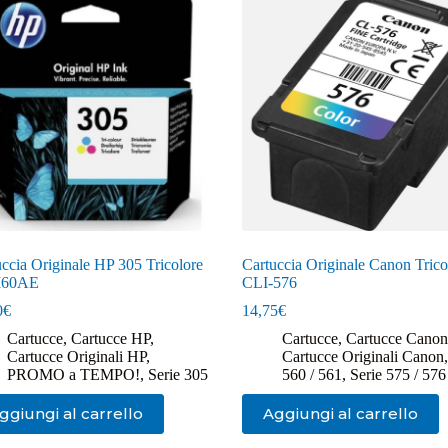
ccia Originale HP 305 Tricolore
Cartuccia Originale Canon Trico
60AE
CLI-576
0
€
14,75
€
Cartucce
,
Cartucce HP
,
Cartucce
,
Cartucce Canon
Cartucce Originali HP
,
Cartucce Originali Canon
PROMO a TEMPO!
,
Serie 305
560 / 561
,
Serie 575 / 576
ggiungi al carrello
Aggiungi al carrello