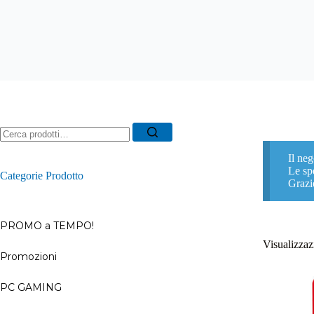
Ricerca
per:
Il neg
Le spe
Categorie Prodotto
Grazi
PROMO a TEMPO!
Visualizzazi
Promozioni
–
PC GAMING