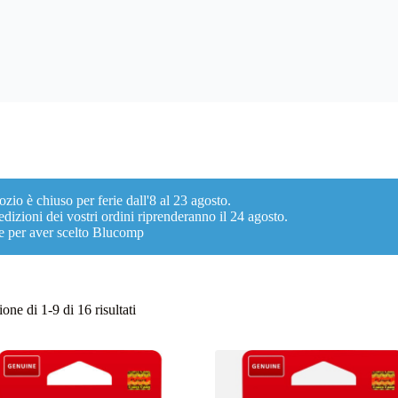
ozio è chiuso per ferie dall'8 al 23 agosto.
dizioni dei vostri ordini riprenderanno il 24 agosto.
e per aver scelto Blucomp
Ordina
one di 1-9 di 16 risultati
in
base
al
più
recente