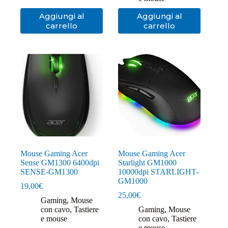
Aggiungi al
Aggiungi al
carrello
carrello
Mouse Gaming Acer
Mouse Gaming Acer
Sense GM1300 6400dpi
Starlight GM1000
SENSE-GM1300
10000dpi STARLIGHT-
GM1000
19,00
€
25,00
€
Gaming
,
Mouse
con cavo
,
Tastiere
Gaming
,
Mouse
e mouse
con cavo
,
Tastiere
e mouse