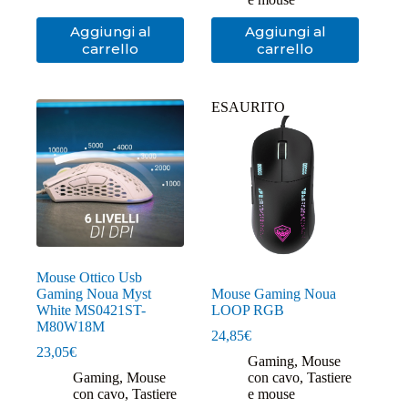
Aggiungi al
Aggiungi al
carrello
carrello
ESAURITO
Mouse Ottico Usb
Gaming Noua Myst
Mouse Gaming Noua
White MS0421ST-
LOOP RGB
M80W18M
24,85
€
23,05
€
Gaming
,
Mouse
Gaming
,
Mouse
con cavo
,
Tastiere
con cavo
,
Tastiere
e mouse