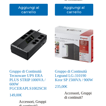
Aggiungi al
Aggiungi al
carrello
carrello
Gruppo di Continuità
Gruppo di Continuità
Tecnoware UPS ERA
Legrand LG-310190
PLUS STRIP 1000VA /
Keor SP 1500VA / 900W
600W
235,00
€
FGCERAPLS1002SCH
Accessori
,
Gruppi
149,00
€
di continuit?
Accessori
,
Gruppi
di continuit?