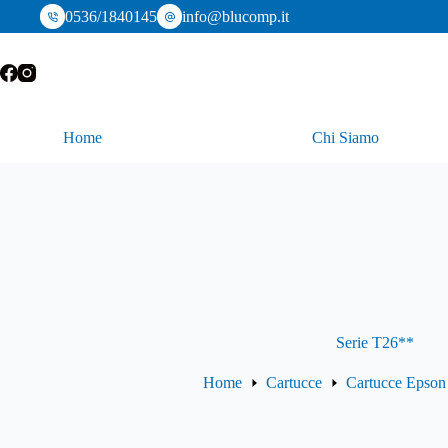
Salta
0536/1840145
info@blucomp.it
al
contenuto
Home
Chi Siamo
Serie T26**
Home
Cartucce
Cartucce Epson