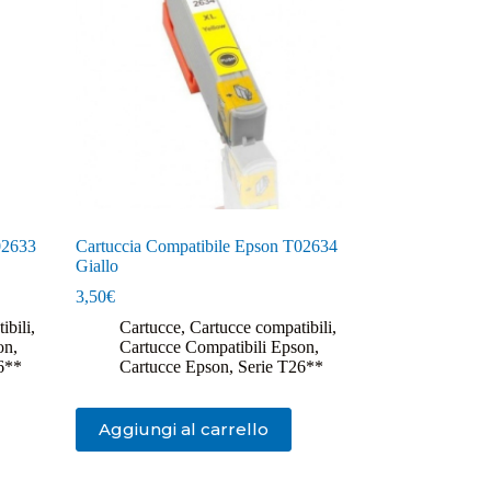
02633
Cartuccia Compatibile Epson T02634
Giallo
3,50
€
ibili
,
Cartucce
,
Cartucce compatibili
,
on
,
Cartucce Compatibili Epson
,
6**
Cartucce Epson
,
Serie T26**
Aggiungi al carrello