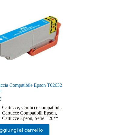
uccia Compatibile Epson T02632
o
€
Cartucce
,
Cartucce compatibili
,
Cartucce Compatibili Epson
,
Cartucce Epson
,
Serie T26**
ggiungi al carrello