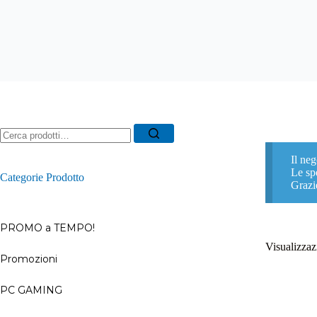
Ricerca
per:
Il neg
Le spe
Categorie Prodotto
Grazi
PROMO a TEMPO!
Visualizzazi
Promozioni
–
PC GAMING