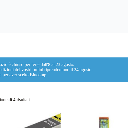
ozio è chiuso per ferie dall'8 al 23 agosto.
dizioni dei vostri ordini riprenderanno il 24 agosto.
e per aver scelto Blucomp
Ordina
one di 4 risultati
in
base
al
più
recente