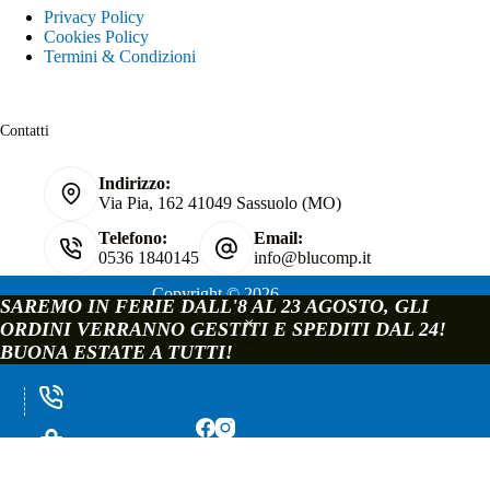
Privacy Policy
Cookies Policy
Termini & Condizioni
Contatti
Indirizzo:
Via Pia, 162 41049 Sassuolo (MO)
Telefono:
Email:
0536 1840145
info@blucomp.it
Copyright © 2026
SAREMO IN FERIE DALL'8 AL 23 AGOSTO, GLI
Blucomp Snc di Padovani Matteo e c.
ORDINI VERRANNO GESTITI E SPEDITI DAL 24!
P.IVA e C.F. 02241070362
BUONA ESTATE A TUTTI!
Via Pia, 162 - 41049 Sassuolo - Modena