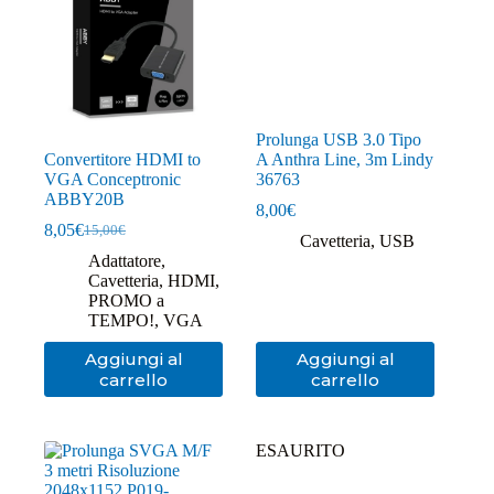
Prolunga USB 3.0 Tipo
Convertitore HDMI to
A Anthra Line, 3m Lindy
VGA Conceptronic
36763
ABBY20B
8,00
€
8,05
€
15,00
€
Il
Il
Cavetteria
,
USB
prezzo
prezzo
Adattatore
,
originale
attuale
Cavetteria
,
HDMI
,
era:
è:
PROMO a
15,00€.
8,05€.
TEMPO!
,
VGA
Aggiungi al
Aggiungi al
carrello
carrello
ESAURITO