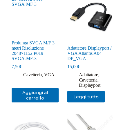
Prolunga SVGA M/F 3
metri Risoluzione
Adattatore Displayport /
2048×1152 P019-
VGA Atlantis A04-
SVGA-MF-3
DP_VGA
7,50
€
15,00
€
Cavetteria
,
VGA
Adattatore
,
Cavetteria
,
Displayport
Aggiungi al
Leggi tutto
carrello