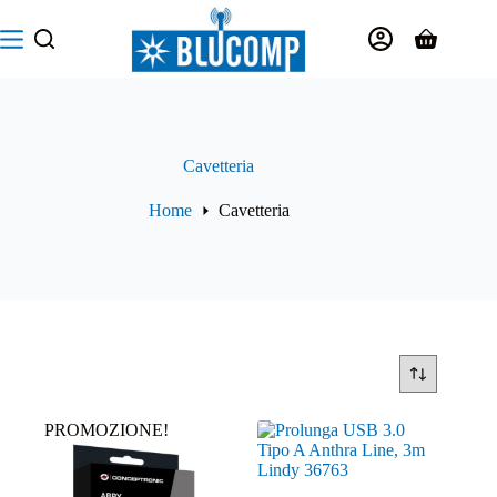
Salta
al
Carrello
contenuto
Cavetteria
Home
Cavetteria
PROMOZIONE!