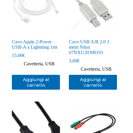
Cavo Apple 2-Power
Cavo USB A/B 2.0 3
USB-A a Lightning 1mt
metri Nilox
07NXU20300101
15,00
€
3,00
€
Cavetteria
,
USB
Cavetteria
,
USB
Aggiungi al
Aggiungi al
carrello
carrello