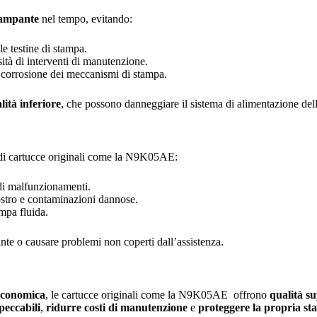
tampante
nel tempo, evitando:
e testine di stampa.
sità di interventi di manutenzione.
la corrosione dei meccanismi di stampa.
lità inferiore
, che possono danneggiare il sistema di alimentazione del
 di cartucce originali come la N9K05AE:
 di malfunzionamenti.
ostro e contaminazioni dannose.
mpa fluida.
nte o causare problemi non coperti dall’assistenza.
economica
, le cartucce originali come la N9K05AE offrono
qualità su
peccabili
,
ridurre costi di manutenzione
e
proteggere la propria s