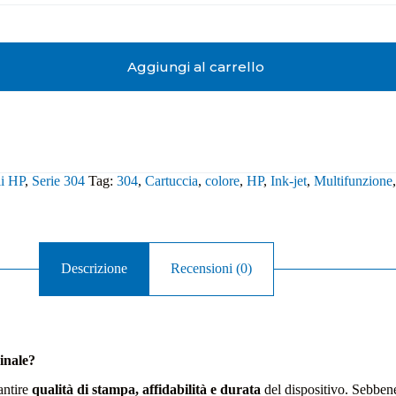
Aggiungi al carrello
li HP
,
Serie 304
Tag:
304
,
Cartuccia
,
colore
,
HP
,
Ink-jet
,
Multifunzione
Descrizione
Recensioni (0)
inale?
antire
qualità di stampa, affidabilità e durata
del dispositivo. Sebbene