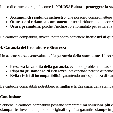
L’uso di cartucce originali come la N9K05AE aiuta a
proteggere la s
Accumuli di residui di inchiostro
, che possono compromettere l
Otturazioni e danni ai componenti interni
, riducendo la neces
Usura prematura
, poiché l’inchiostro è formulato per evitare 
Le cartucce compatibili, invece, potrebbero contenere
inchiostri di qua
4. Garanzia del Produttore e Sicurezza
Un aspetto spesso sottovalutato è la
garanzia della stampante
. L’uso
Preserva la validità della garanzia
, evitando problemi in caso
Rispetta gli standard di sicurezza
, prevenendo perdite d’inchi
Evita rischi di incompatibilità
, garantendo un’esperienza di sta
Le cartucce compatibili potrebbero
annullare la garanzia
della stampa
Conclusione
Sebbene le cartucce compatibili possano sembrare
una soluzione più 
stampante
. Investire in prodotti originali significa garantire
stampe im