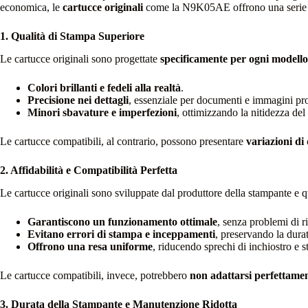
economica, le
cartucce originali
come la N9K05AE offrono una serie di
1. Qualità di Stampa Superiore
Le cartucce originali sono progettate
specificamente per ogni modell
Colori brillanti e fedeli alla realtà
.
Precisione nei dettagli
, essenziale per documenti e immagini pro
Minori sbavature e imperfezioni
, ottimizzando la nitidezza del 
Le cartucce compatibili, al contrario, possono presentare
variazioni di 
2. Affidabilità e Compatibilità Perfetta
Le cartucce originali sono sviluppate dal produttore della stampante e q
Garantiscono un funzionamento ottimale
, senza problemi di r
Evitano errori di stampa e inceppamenti
, preservando la dura
Offrono una resa uniforme
, riducendo sprechi di inchiostro e 
Le cartucce compatibili, invece, potrebbero
non adattarsi perfettame
3. Durata della Stampante e Manutenzione Ridotta