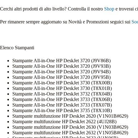
Cerchi altri prodotti di alto livello? Controlla il nostro
Shop
e troverai c
Per rimanere sempre aggiornato su Novità e Promozioni seguici sui
Soc
Elenco Stampanti
Stampante All-in-One HP DeskJet 3720 (J9V86B)
Stampante All-in-One HP DeskJet 3720 (J9V93B)
Stampante All-in-One HP DeskJet 3720 (J9V94B)
Stampante All-in-One HP DeskJet 3720 (J9V95B)
Stampante All-in-One HP DeskJet 3730 (T8X00B)
Stampante All-in-One HP DeskJet 3730 (T8X01B)
Stampante All-in-One HP DeskJet 3732 (T8X04B)
Stampante All-in-One HP DeskJet 3733 (T8X06B)
Stampante All-in-One HP DeskJet 3733 (T8X07B)
Stampante All-in-One HP DeskJet 3735 (T8X10B)
Stampante multifunzione HP DeskJet 2620 (V1N01B#629)
Stampante multifunzione HP DeskJet 2622 (4UJ28B)
Stampante multifunzione HP DeskJet 2630 (V1N03B#629)
Stampante multifunzione HP DeskJet 2632 (V1N05B#629)