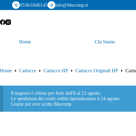
Salta
0536/1840145
info@blucomp.it
al
contenuto
Home
Chi Siamo
Home
Cartucce
Cartucce HP
Cartucce Originali HP
Cart
Il negozio è chiuso per ferie dall'8 al 23 agosto.
Le spedizioni dei vostri ordini riprenderanno il 24 agosto.
Grazie per aver scelto Blucomp