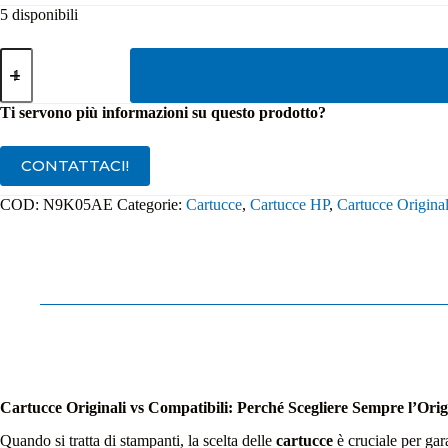
5 disponibili
Cartuccia
Originale
HP
304
Ti servono più informazioni su questo prodotto?
Tricolore
N9K05AE
quantità
CONTATTACI!
COD:
N9K05AE
Categorie:
Cartucce
,
Cartucce HP
,
Cartucce Origina
Cartucce Originali vs Compatibili: Perché Scegliere Sempre l’Orig
Quando si tratta di stampanti, la scelta delle
cartucce
è cruciale per gar