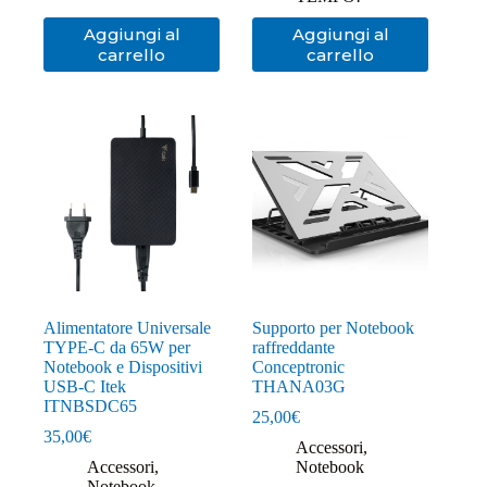
Aggiungi al
Aggiungi al
carrello
carrello
Alimentatore Universale
Supporto per Notebook
TYPE-C da 65W per
raffreddante
Notebook e Dispositivi
Conceptronic
USB-C Itek
THANA03G
ITNBSDC65
25,00
€
35,00
€
Accessori
,
Accessori
,
Notebook
Notebook