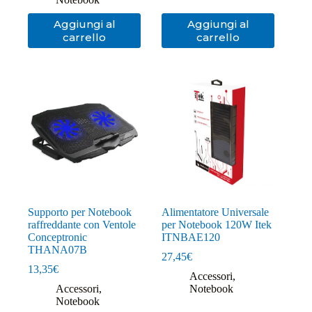
Aggiungi al
Aggiungi al
carrello
carrello
Supporto per Notebook
Alimentatore Universale
raffreddante con Ventole
per Notebook 120W Itek
Conceptronic
ITNBAE120
THANA07B
27,45
€
13,35
€
Accessori
,
Accessori
,
Notebook
Notebook