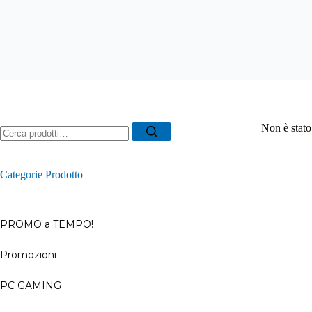
Ricerca
Non è stato
per:
Categorie Prodotto
PROMO a TEMPO!
Promozioni
–
PC GAMING