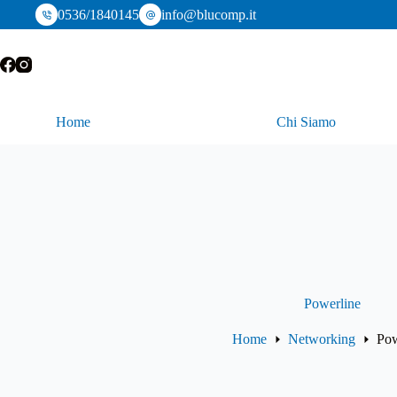
Salta
0536/1840145
info@blucomp.it
al
contenuto
Home
Chi Siamo
Powerline
Home
Networking
Pow