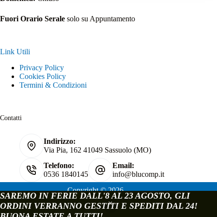
Fuori Orario Serale
solo su Appuntamento
Link Utili
Privacy Policy
Cookies Policy
Termini & Condizioni
Contatti
Indirizzo:
Via Pia, 162 41049 Sassuolo (MO)
Telefono:
Email:
0536 1840145
info@blucomp.it
Copyright © 2026
SAREMO IN FERIE DALL'8 AL 23 AGOSTO, GLI
Blucomp Snc di Padovani Matteo e c.
ORDINI VERRANNO GESTITI E SPEDITI DAL 24!
P.IVA e C.F. 02241070362
BUONA ESTATE A TUTTI!
Via Pia, 162 - 41049 Sassuolo - Modena