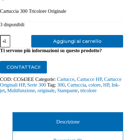
Cartuccia 300 Tricolore Originale
3 disponibili
Cartuccia
Aggiungi al carrello
Originale
HP
Ti servono più informazioni su questo prodotto?
300
Tricolore
CC643EE
CONTATTACI!
quantità
COD:
CC643EE
Categorie:
Cartucce
,
Cartucce HP
,
Cartucce
Originali HP
,
Serie 300
Tag:
300
,
Cartuccia
,
colore
,
HP
,
Ink-
jet
,
Multifunzione
,
originale
,
Stampante
,
tricolore
Descrizione