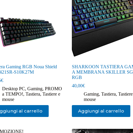
iera Gaming RGB Noua Shield
SHARKOON TASTIERA GA
421SR-S10K27M
A MEMBRANA SKILLER S
RGB
5
€
40,00
€
Desktop PC
,
Gaming
,
PROMO
a TEMPO!
,
Tastiera
,
Tastiere e
Gaming
,
Tastiera
,
Tastiere
mouse
mouse
ggiungi al carrello
Aggiungi al carrello
MOZIONE!