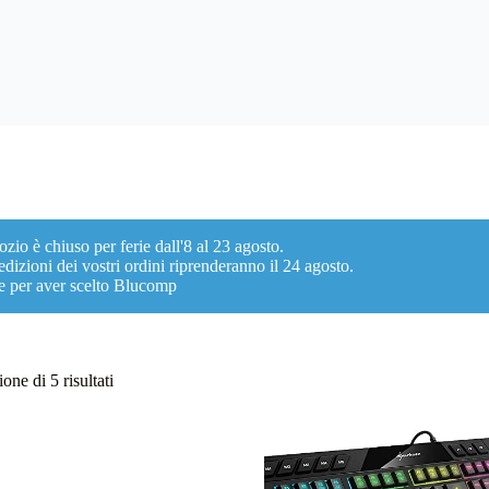
ozio è chiuso per ferie dall'8 al 23 agosto.
dizioni dei vostri ordini riprenderanno il 24 agosto.
e per aver scelto Blucomp
Ordina
one di 5 risultati
in
base
al
più
recente