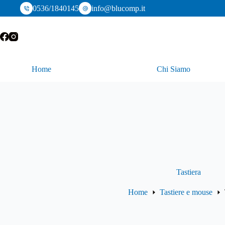
Salta
0536/1840145
info@blucomp.it
al
contenuto
Home
Chi Siamo
Tastiera
Home
Tastiere e mouse