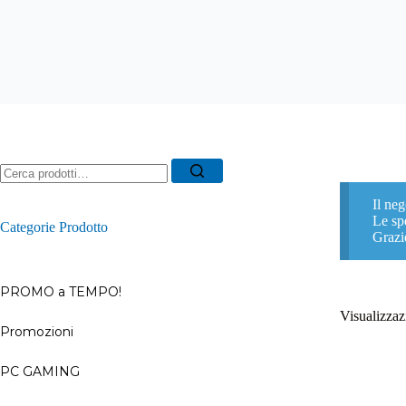
Ricerca
per:
Il neg
Le spe
Categorie Prodotto
Grazi
PROMO a TEMPO!
Visualizzazi
Promozioni
–
PC GAMING