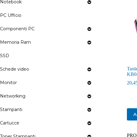
Notebook
PC Ufficio
Componenti PC
Memoria Ram
SSD
Tast
Schede video
KB0
Monitor
20,4
Networking
Stampanti
A
Cartucce
PRO
Toner Stampanti