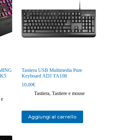
MING
Tastiera USB Multimedia Pure
GK5
Keyboard ADJ TA108
10,00
€
Tastiera
,
Tastiere e mouse
 e
Aggiungi al carrello