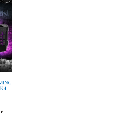
MING
GK4
 e