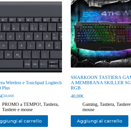
SHARKOON TASTIERA GA
era Wireless e Touchpad Logitech
A MEMBRANA SKILLER S
 Plus
RGB
5
€
40,00
€
50,00
€
Il
Il
prezzo
prezzo
PROMO a TEMPO!
,
Tastiera
,
Gaming
,
Tastiera
,
Tastiere
originale
attuale
Tastiere e mouse
mouse
era:
è:
50,00€.
33,85€.
ggiungi al carrello
Aggiungi al carrello