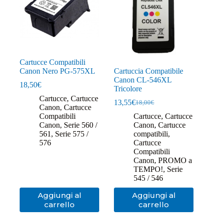
Cartucce Compatibili
Canon Nero PG-575XL
Cartuccia Compatibile
Canon CL-546XL
18,50
€
Tricolore
Cartucce
,
Cartucce
13,55
€
18,00
€
Il
Il
Canon
,
Cartucce
prezzo
prezzo
Compatibili
Cartucce
,
Cartucce
originale
attuale
Canon
,
Serie 560 /
Canon
,
Cartucce
era:
è:
561
,
Serie 575 /
compatibili
,
18,00€.
13,55€.
576
Cartucce
Compatibili
Canon
,
PROMO a
TEMPO!
,
Serie
545 / 546
Aggiungi al
Aggiungi al
carrello
carrello