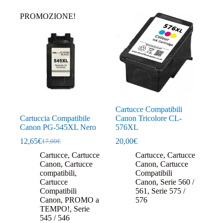
PROMOZIONE!
Cartucce Compatibili
Cartuccia Compatibile
Canon Tricolore CL-
Canon PG-545XL Nero
576XL
12,65
€
20,00
€
17,00
€
Il
Il
prezzo
prezzo
Cartucce
,
Cartucce
Cartucce
,
Cartucce
originale
attuale
Canon
,
Cartucce
Canon
,
Cartucce
era:
è:
compatibili
,
Compatibili
17,00€.
12,65€.
Cartucce
Canon
,
Serie 560 /
Compatibili
561
,
Serie 575 /
Canon
,
PROMO a
576
TEMPO!
,
Serie
545 / 546