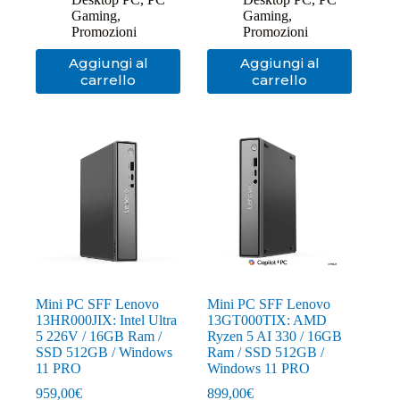
era:
è:
era:
è:
Gaming
,
Gaming
,
1.735,00€.
1.599,00€.
1.199,00€.
1.099,00€.
Promozioni
Promozioni
Aggiungi al
Aggiungi al
carrello
carrello
Mini PC SFF Lenovo
Mini PC SFF Lenovo
13HR000JIX: Intel Ultra
13GT000TIX: AMD
5 226V / 16GB Ram /
Ryzen 5 AI 330 / 16GB
SSD 512GB / Windows
Ram / SSD 512GB /
11 PRO
Windows 11 PRO
959,00
€
899,00
€