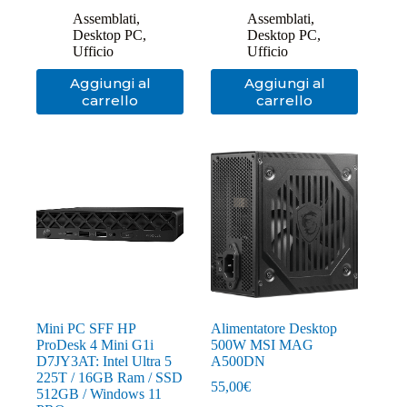
Assemblati
,
Assemblati
,
Desktop PC
,
Desktop PC
,
Ufficio
Ufficio
Aggiungi al
Aggiungi al
carrello
carrello
Mini PC SFF HP
Alimentatore Desktop
ProDesk 4 Mini G1i
500W MSI MAG
D7JY3AT: Intel Ultra 5
A500DN
225T / 16GB Ram / SSD
55,00
€
512GB / Windows 11