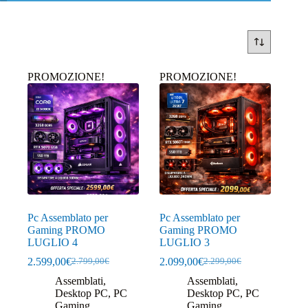
PROMOZIONE!
PROMOZIONE!
Pc Assemblato per
Pc Assemblato per
Gaming PROMO
Gaming PROMO
LUGLIO 4
LUGLIO 3
2.599,00
€
2.099,00
€
2.799,00
€
2.299,00
€
Il
Il
Il
Il
prezzo
prezzo
prezzo
prezzo
Assemblati
,
Assemblati
,
originale
attuale
originale
attuale
Desktop PC
,
PC
Desktop PC
,
PC
era:
è:
era:
è:
Gaming
,
Gaming
,