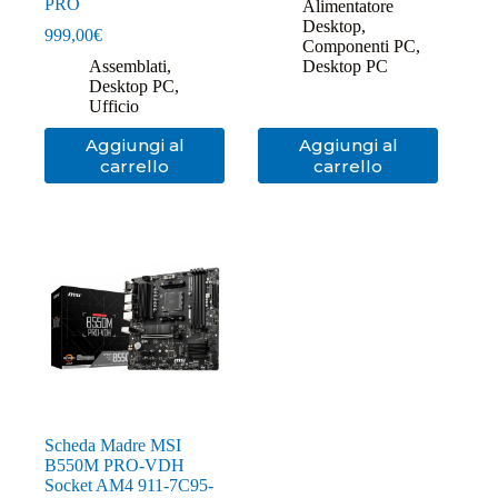
PRO
Alimentatore
Desktop
,
999,00
€
Componenti PC
,
Assemblati
,
Desktop PC
Desktop PC
,
Ufficio
Aggiungi al
Aggiungi al
carrello
carrello
Scheda Madre MSI
B550M PRO-VDH
Socket AM4 911-7C95-