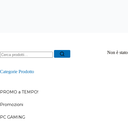
Ricerca
Non è stato
per:
Categorie Prodotto
PROMO a TEMPO!
Promozioni
–
PC GAMING