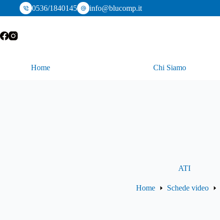
Salta
0536/1840145
info@blucomp.it
al
contenuto
Home
Chi Siamo
ATI
Home
Schede video