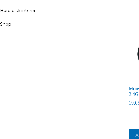
Hard disk interni
Shop
Mouse
2,4G
19,0
A