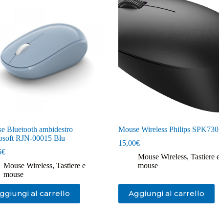
e Bluetooth ambidestro
Mouse Wireless Philips SPK730
osoft RJN-00015 Blu
15,00
€
5
€
Mouse Wireless
,
Tastiere 
Mouse Wireless
,
Tastiere e
mouse
mouse
ggiungi al carrello
Aggiungi al carrello