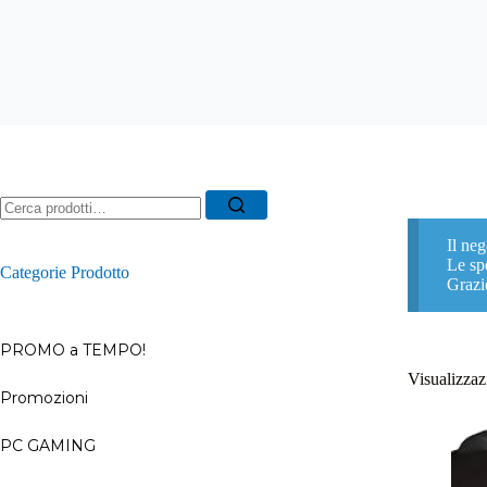
Ricerca
per:
Il neg
Le spe
Categorie Prodotto
Grazi
PROMO a TEMPO!
Visualizzazi
Promozioni
–
PC GAMING