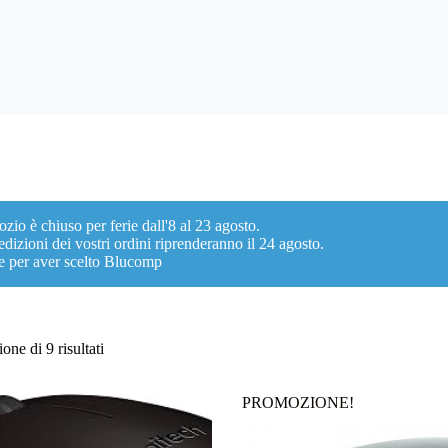
ozio è chiuso per ferie dall'8 al 23 agosto.
dizioni dei vostri ordini riprenderanno il 24 agosto.
e per aver scelto Blucomp
Ordina
one di 9 risultati
in
base
al
PROMOZIONE!
più
recente