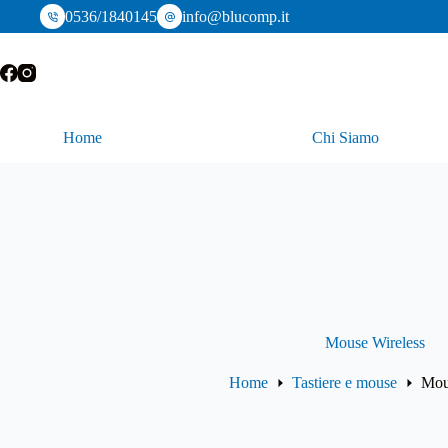
Salta
0536/1840145
info@blucomp.it
al
contenuto
Home
Chi Siamo
Mouse Wireless
Home
Tastiere e mouse
Mou