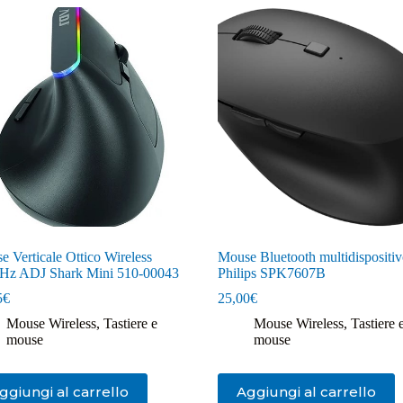
 Verticale Ottico Wireless
Mouse Bluetooth multidispositi
Hz ADJ Shark Mini 510-00043
Philips SPK7607B
5
€
25,00
€
Mouse Wireless
,
Tastiere e
Mouse Wireless
,
Tastiere 
mouse
mouse
ggiungi al carrello
Aggiungi al carrello