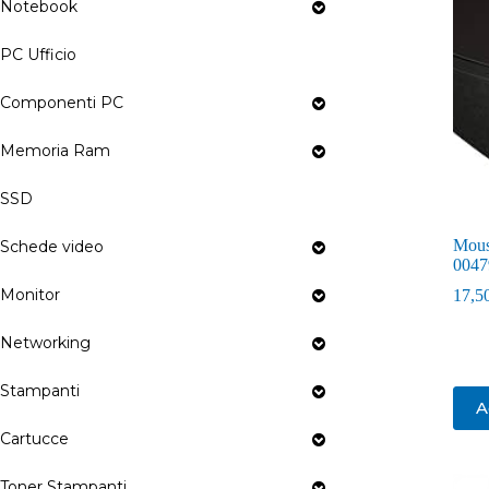
Notebook
PC Ufficio
Componenti PC
Memoria Ram
SSD
Mous
Schede video
0047
Monitor
17,5
Networking
Stampanti
A
Cartucce
Toner Stampanti