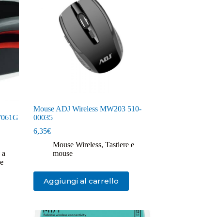
Mouse ADJ Wireless MW203 510-
 7061G
00035
6,35
€
Mouse Wireless
,
Tastiere e
 a
mouse
se
Aggiungi al carrello