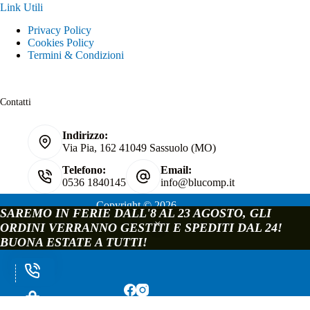
Link Utili
Privacy Policy
Cookies Policy
Termini & Condizioni
Contatti
Indirizzo:
Via Pia, 162 41049 Sassuolo (MO)
Telefono:
Email:
0536 1840145
info@blucomp.it
Copyright © 2026
SAREMO IN FERIE DALL'8 AL 23 AGOSTO, GLI
Blucomp Snc di Padovani Matteo e c.
ORDINI VERRANNO GESTITI E SPEDITI DAL 24!
P.IVA e C.F. 02241070362
BUONA ESTATE A TUTTI!
Via Pia, 162 - 41049 Sassuolo - Modena