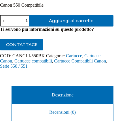
Canon 550 Compatibile
Cartuccia
Aggiungi al carrello
Compatibile
Canon
Ti servono più informazioni su questo prodotto?
CLI-
550BK
XL
CONTATTACI!
Nero
quantità
COD:
CANCLI-550BK
Categorie:
Cartucce
,
Cartucce
Canon
,
Cartucce compatibili
,
Cartucce Compatibili Canon
,
Serie 550 / 551
Descrizione
Recensioni (0)