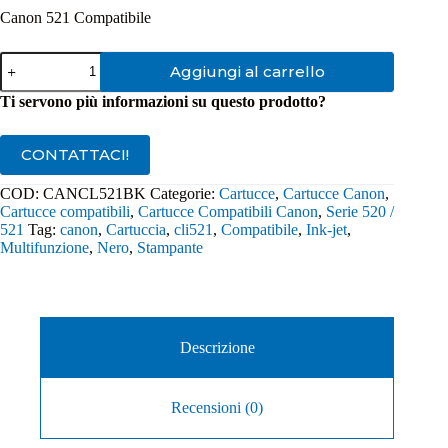
Canon 521 Compatibile
Cartuccia
Aggiungi al carrello
Compatibile
Canon
Ti servono più informazioni su questo prodotto?
CLI-
521BK
Nero
CONTATTACI!
quantità
COD:
CANCL521BK
Categorie:
Cartucce
,
Cartucce Canon
,
Cartucce compatibili
,
Cartucce Compatibili Canon
,
Serie 520 /
521
Tag:
canon
,
Cartuccia
,
cli521
,
Compatibile
,
Ink-jet
,
Multifunzione
,
Nero
,
Stampante
Descrizione
Recensioni (0)