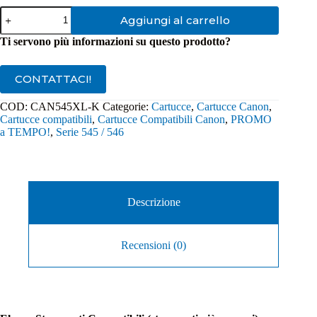
Cartuccia
Aggiungi al carrello
Compatibile
Canon
Ti servono più informazioni su questo prodotto?
PG-
545XL
Nero
CONTATTACI!
quantità
COD:
CAN545XL-K
Categorie:
Cartucce
,
Cartucce Canon
,
Cartucce compatibili
,
Cartucce Compatibili Canon
,
PROMO
a TEMPO!
,
Serie 545 / 546
Descrizione
Recensioni (0)