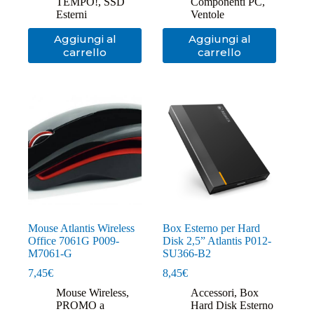
TEMPO!
,
SSD
Componenti PC
,
Esterni
Ventole
Aggiungi al
Aggiungi al
carrello
carrello
Mouse Atlantis Wireless
Box Esterno per Hard
Office 7061G P009-
Disk 2,5” Atlantis P012-
M7061-G
SU366-B2
7,45
€
8,45
€
Mouse Wireless
,
Accessori
,
Box
PROMO a
Hard Disk Esterno