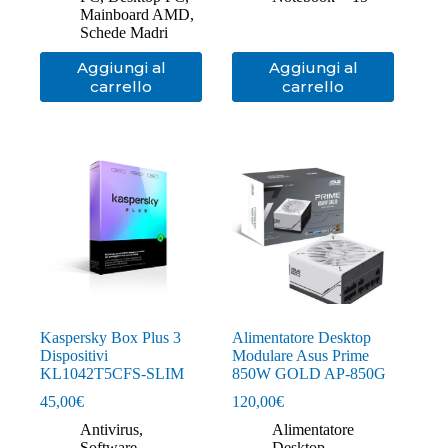
Mainboard AMD
,
Schede Madri
Aggiungi al
Aggiungi al
carrello
carrello
Kaspersky Box Plus 3
Alimentatore Desktop
Dispositivi
Modulare Asus Prime
KL1042T5CFS-SLIM
850W GOLD AP-850G
45,00
€
120,00
€
Antivirus
,
Alimentatore
Software
Desktop
,