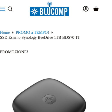
Salta
al
Carrello
contenuto
Home
PROMO a TEMPO!
SSD Esterno Synology BeeDrive 1TB BDS70-1T
PROMOZIONE!