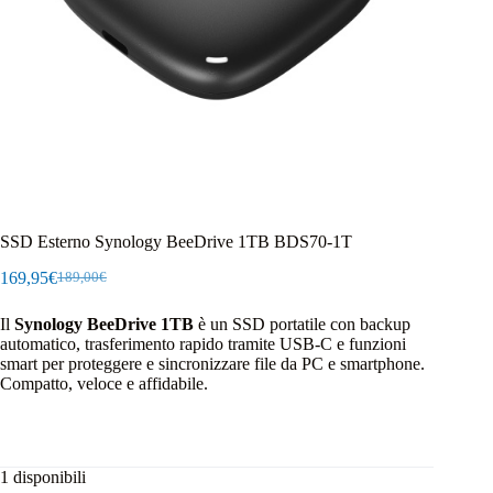
SSD Esterno Synology BeeDrive 1TB BDS70-1T
169,95
€
189,00
€
Il
Il
prezzo
prezzo
Il
Synology BeeDrive 1TB
è un SSD portatile con backup
originale
attuale
automatico, trasferimento rapido tramite USB‑C e funzioni
era:
è:
smart per proteggere e sincronizzare file da PC e smartphone.
189,00€.
169,95€.
Compatto, veloce e affidabile.
1 disponibili