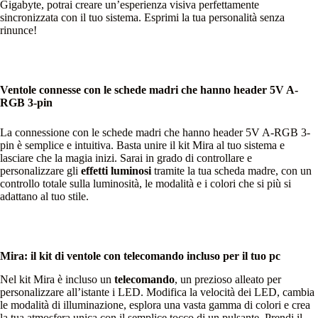
Gigabyte, potrai creare un’esperienza visiva perfettamente
sincronizzata con il tuo sistema. Esprimi la tua personalità senza
rinunce!
Ventole connesse con le schede madri che hanno header 5V A-
RGB 3-pin
La connessione con le schede madri che hanno header 5V A-RGB 3-
pin è semplice e intuitiva. Basta unire il kit Mira al tuo sistema e
lasciare che la magia inizi. Sarai in grado di controllare e
personalizzare gli
effetti luminosi
tramite la tua scheda madre, con un
controllo totale sulla luminosità, le modalità e i colori che si più si
adattano al tuo stile.
Mira: il kit di ventole con telecomando incluso per il tuo pc
Nel kit Mira è incluso un
telecomando
, un prezioso alleato per
personalizzare all’istante i LED. Modifica la velocità dei LED, cambia
le modalità di illuminazione, esplora una vasta gamma di colori e crea
la tua atmosfera unica con il semplice tocco di un pulsante. Prendi il