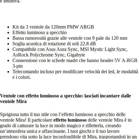
e intuitiva.
Kit da 3 ventole da 120mm PMW ARGB
Effetto luminoso a specchio
Bassa rumorosità grazie alle ventole con 9 pale da 120 mm
Soglia acustica di rotazione di soli 22.8 dB
Compatibile con Asus Aura Sync, MSI Mystic Light Sync,
AsRock Polychrome Sync, Gigabyte
Connessione con le schede madri che hanno header 5V A-RGB
3-pin
Telecomando incluso per modificare velocità dei led, le modalità
e i colori.
Ventole con effetto luminoso a specchio: lasciati incantare dalle
ventole Mira
Sprigiona tutto il tuo stile con l’effetto luminoso a specchio delle
ventole Mira! Il particolare
effetto luminoso
delle ventole Mira è in
grado di catturare la luce in modo magico e rifletterla, creando
un’atmosfera unica e affascinante. I tuoi giochi e il tuo lavoro
prendono vita sotto la luce inconfondibile di Mira, trasportandoti in un