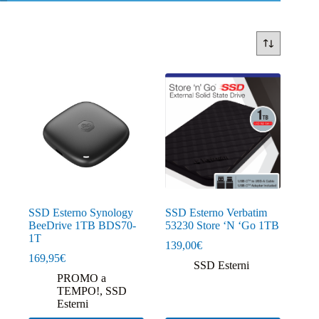
SSD Esterno Synology
SSD Esterno Verbatim
BeeDrive 1TB BDS70-
53230 Store ‘N ‘Go 1TB
1T
139,00
€
169,95
€
SSD Esterni
PROMO a
TEMPO!
,
SSD
Esterni