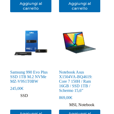
Aggiungi al
Aggiungi al
carrello
carrello
Samsung 990 Evo Plus
Notebook Asus
SSD 1TB M.2 NVMe
X1504VA-BQ4619:
MZ-V9S1T0BW
Core 7 150H / Ram
16GB / SSD 1TB /
245,00
€
Schermo 15,6”
SSD
869,00
€
MSI
,
Notebook
Aggiungi al
Aggiungi al