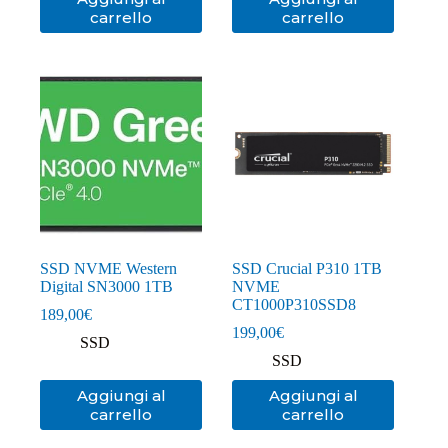
carrello
carrello
SSD NVME Western
SSD Crucial P310 1TB
Digital SN3000 1TB
NVME
CT1000P310SSD8
189,00
€
199,00
€
SSD
SSD
Aggiungi al
Aggiungi al
carrello
carrello