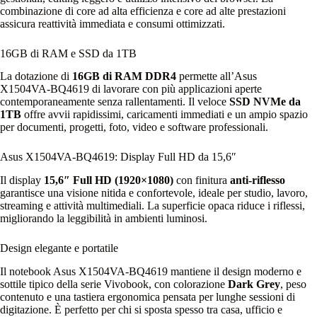
combinazione di core ad alta efficienza e core ad alte prestazioni
assicura reattività immediata e consumi ottimizzati.
16GB di RAM e SSD da 1TB
La dotazione di
16GB di RAM DDR4
permette all’Asus
X1504VA‑BQ4619 di lavorare con più applicazioni aperte
contemporaneamente senza rallentamenti. Il veloce
SSD NVMe da
1TB
offre avvii rapidissimi, caricamenti immediati e un ampio spazio
per documenti, progetti, foto, video e software professionali.
Asus X1504VA‑BQ4619: Display Full HD da 15,6″
Il display
15,6″ Full HD (1920×1080)
con finitura
anti‑riflesso
garantisce una visione nitida e confortevole, ideale per studio, lavoro,
streaming e attività multimediali. La superficie opaca riduce i riflessi,
migliorando la leggibilità in ambienti luminosi.
Design elegante e portatile
Il notebook Asus X1504VA‑BQ4619 mantiene il design moderno e
sottile tipico della serie Vivobook, con colorazione
Dark Grey
, peso
contenuto e una tastiera ergonomica pensata per lunghe sessioni di
digitazione. È perfetto per chi si sposta spesso tra casa, ufficio e