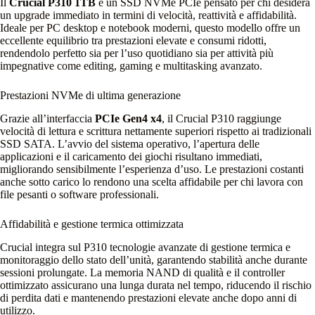
Il
Crucial P310 1TB
è un SSD NVMe PCIe pensato per chi desidera
un upgrade immediato in termini di velocità, reattività e affidabilità.
Ideale per PC desktop e notebook moderni, questo modello offre un
eccellente equilibrio tra prestazioni elevate e consumi ridotti,
rendendolo perfetto sia per l’uso quotidiano sia per attività più
impegnative come editing, gaming e multitasking avanzato.
Prestazioni NVMe di ultima generazione
Grazie all’interfaccia
PCIe Gen4 x4
, il Crucial P310 raggiunge
velocità di lettura e scrittura nettamente superiori rispetto ai tradizionali
SSD SATA. L’avvio del sistema operativo, l’apertura delle
applicazioni e il caricamento dei giochi risultano immediati,
migliorando sensibilmente l’esperienza d’uso. Le prestazioni costanti
anche sotto carico lo rendono una scelta affidabile per chi lavora con
file pesanti o software professionali.
Affidabilità e gestione termica ottimizzata
Crucial integra sul P310 tecnologie avanzate di gestione termica e
monitoraggio dello stato dell’unità, garantendo stabilità anche durante
sessioni prolungate. La memoria NAND di qualità e il controller
ottimizzato assicurano una lunga durata nel tempo, riducendo il rischio
di perdita dati e mantenendo prestazioni elevate anche dopo anni di
utilizzo.