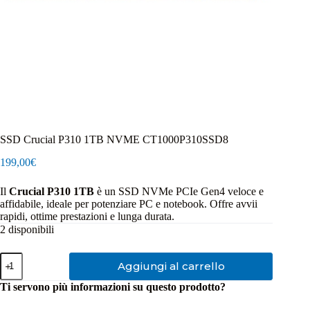
SSD Crucial P310 1TB NVME CT1000P310SSD8
199,00
€
Il
Crucial P310 1TB
è un SSD NVMe PCIe Gen4 veloce e
affidabile, ideale per potenziare PC e notebook. Offre avvii
rapidi, ottime prestazioni e lunga durata.
2 disponibili
SSD
Aggiungi al carrello
Crucial
P310
Ti servono più informazioni su questo prodotto?
1TB
NVME