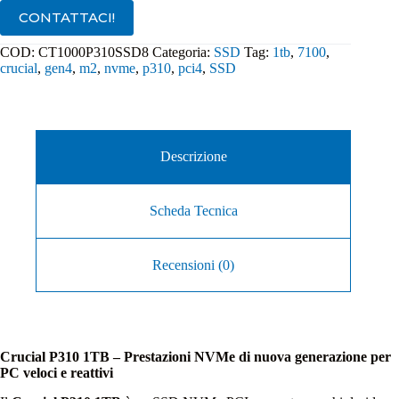
CT1000P310SSD8
CONTATTACI!
quantità
COD:
CT1000P310SSD8
Categoria:
SSD
Tag:
1tb
,
7100
,
crucial
,
gen4
,
m2
,
nvme
,
p310
,
pci4
,
SSD
Descrizione
Scheda Tecnica
Recensioni (0)
Crucial P310 1TB – Prestazioni NVMe di nuova generazione per
PC veloci e reattivi