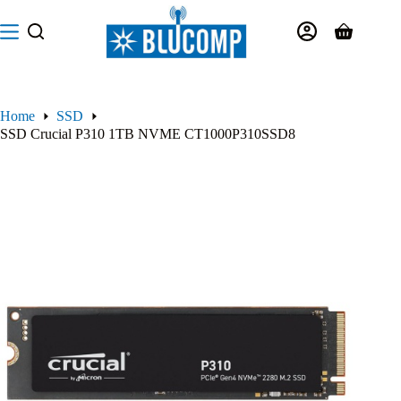
Salta
al
Carrello
contenuto
Home
SSD
SSD Crucial P310 1TB NVME CT1000P310SSD8