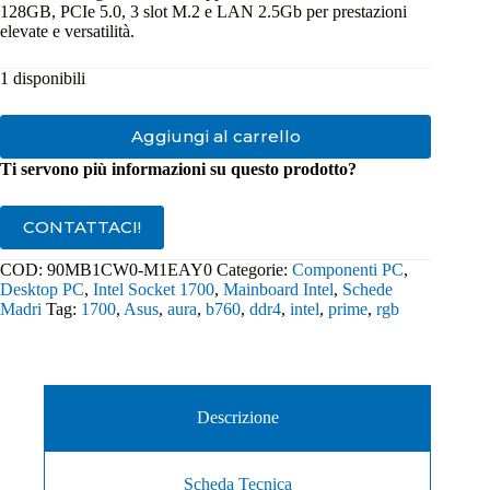
128GB, PCIe 5.0, 3 slot M.2 e LAN 2.5Gb per prestazioni
elevate e versatilità.
1 disponibili
Aggiungi al carrello
Ti servono più informazioni su questo prodotto?
CONTATTACI!
COD:
90MB1CW0-M1EAY0
Categorie:
Componenti PC
,
Desktop PC
,
Intel Socket 1700
,
Mainboard Intel
,
Schede
Madri
Tag:
1700
,
Asus
,
aura
,
b760
,
ddr4
,
intel
,
prime
,
rgb
Descrizione
Scheda Tecnica