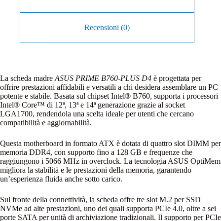
Recensioni (0)
La scheda madre
ASUS PRIME B760-PLUS D4
è progettata per
offrire prestazioni affidabili e versatili a chi desidera assemblare un PC
potente e stabile. Basata sul chipset Intel® B760, supporta i processori
Intel® Core™ di 12ª, 13ª e 14ª generazione grazie al socket
LGA1700, rendendola una scelta ideale per utenti che cercano
compatibilità e aggiornabilità.
Questa motherboard in formato ATX è dotata di quattro slot DIMM per
memoria DDR4, con supporto fino a 128 GB e frequenze che
raggiungono i 5066 MHz in overclock. La tecnologia ASUS OptiMem
migliora la stabilità e le prestazioni della memoria, garantendo
un’esperienza fluida anche sotto carico.
Sul fronte della connettività, la scheda offre tre slot M.2 per SSD
NVMe ad alte prestazioni, uno dei quali supporta PCIe 4.0, oltre a sei
porte SATA per unità di archiviazione tradizionali. Il supporto per PCIe