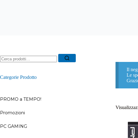
Ricerca
per:
Il neg
Le spe
Categorie Prodotto
Grazi
PROMO a TEMPO!
Visualizzazi
Promozioni
–
PC GAMING