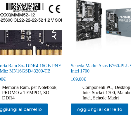
oria Ram So- DDR4 16GB PNY
Scheda Madre Asus B760-PLU
0Mhz MN16GSD43200-TB
Intel 1700
00
€
169,00
€
Memoria Ram
,
per Notebook
,
Componenti PC
,
Desktop
PROMO a TEMPO!
,
SO
Intel Socket 1700
,
Mainbo
DDR4
Intel
,
Schede Madri
ggiungi al carrello
Aggiungi al carrello