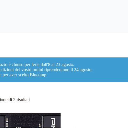
ozio è chiuso per ferie dall'8 al 23 agosto.
dizioni dei vostri ordini riprenderanno il 24 agosto.
e per aver scelto Blucomp
Ordina
one di 2 risultati
in
base
al
più
recente