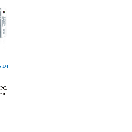
S D4
 PC
,
ard