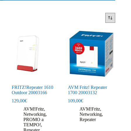
FRITZ!Repeater 1610
AVM Fritz! Repeater
Outdoor 20003166
1700 20003132
129,00
€
109,00
€
AVM!Fritz
,
AVM!Fritz
,
Networking
,
Networking
,
PROMO a
Repeater
TEMPO!
,
Repeater