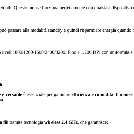
luetooth. Questo mouse funziona perfettamente con qualsiasi dispositiv
 può passare alla modalità standby e quindi risparmiare energia quando 
livelli: 800/1200/1600/2400/3200. Fino a 1.200 DPI con uniformità e ac
i
 e versatile
è essenziale per garantire
efficienza e comodità
. Il
mouse 
so
.
 fili
tramite tecnologia
wireless 2,4 GHz
, che garantisce: