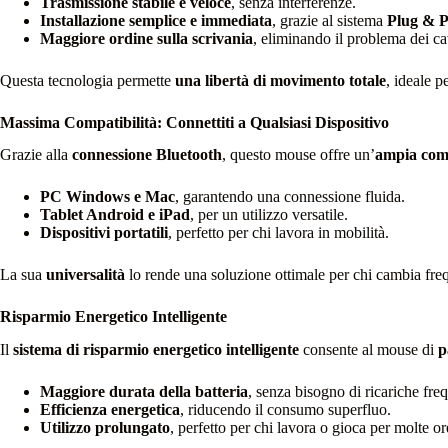
Trasmissione stabile e veloce
, senza interferenze.
Installazione semplice e immediata
, grazie al sistema
Plug & P
Maggiore ordine sulla scrivania
, eliminando il problema dei cav
Questa tecnologia permette
una libertà di movimento totale
, ideale p
Massima Compatibilità: Connettiti a Qualsiasi Dispositivo
Grazie alla
connessione Bluetooth
, questo mouse offre un’
ampia comp
PC Windows e Mac
, garantendo una connessione fluida.
Tablet Android e iPad
, per un utilizzo versatile.
Dispositivi portatili
, perfetto per chi lavora in mobilità.
La sua
universalità
lo rende una soluzione ottimale per chi cambia fre
Risparmio Energetico Intelligente
Il
sistema di risparmio energetico intelligente
consente al mouse di
p
Maggiore durata della batteria
, senza bisogno di ricariche freq
Efficienza energetica
, riducendo il consumo superfluo.
Utilizzo prolungato
, perfetto per chi lavora o gioca per molte or