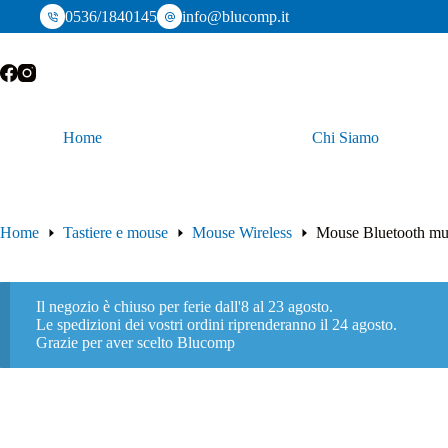
Salta
0536/1840145
info@blucomp.it
al
contenuto
Home
Chi Siamo
Home
Tastiere e mouse
Mouse Wireless
Mouse Bluetooth mul
Il negozio è chiuso per ferie dall'8 al 23 agosto.
Le spedizioni dei vostri ordini riprenderanno il 24 agosto.
Grazie per aver scelto Blucomp