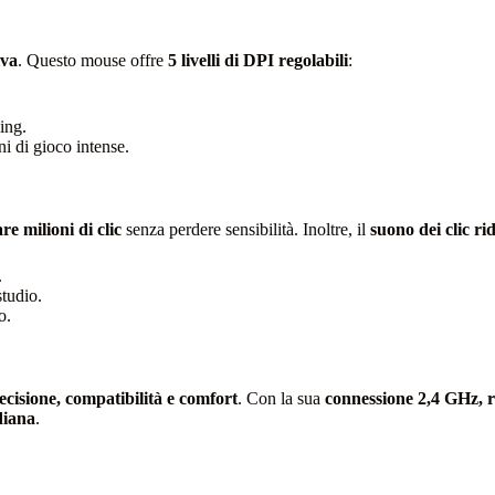
iva
. Questo mouse offre
5 livelli di DPI regolabili
:
ing.
ni di gioco intense.
re milioni di clic
senza perdere sensibilità. Inoltre, il
suono dei clic ri
.
studio.
o.
ecisione, compatibilità e comfort
. Con la sua
connessione 2,4 GHz, ri
diana
.