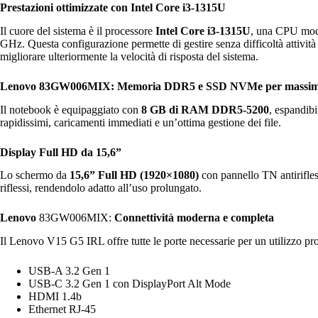
Prestazioni ottimizzate con Intel Core i3‑1315U
Il cuore del sistema è il processore
Intel Core i3‑1315U
, una CPU mode
GHz. Questa configurazione permette di gestire senza difficoltà attiv
migliorare ulteriormente la velocità di risposta del sistema.
Lenovo 83GW006MIX: Memoria DDR5 e SSD NVMe per massima 
Il notebook è equipaggiato con
8 GB di RAM DDR5‑5200
, espandib
rapidissimi, caricamenti immediati e un’ottima gestione dei file.
Display Full HD da 15,6”
Lo schermo da
15,6” Full HD (1920×1080)
con pannello TN antirifless
riflessi, rendendolo adatto all’uso prolungato.
Lenovo
83GW006MIX:
Connettività moderna e completa
Il Lenovo V15 G5 IRL offre tutte le porte necessarie per un utilizzo pro
USB‑A 3.2 Gen 1
USB‑C 3.2 Gen 1 con DisplayPort Alt Mode
HDMI 1.4b
Ethernet RJ‑45