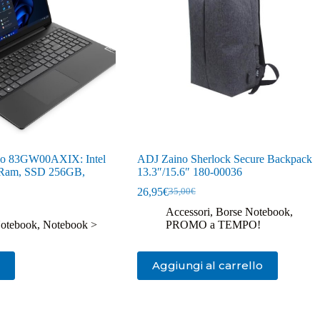
vo 83GW00AXIX: Intel
ADJ Zaino Sherlock Secure Backpack
 Ram, SSD 256GB,
13.3″/15.6″ 180-00036
26,95
€
35,00
€
Il
Il
prezzo
prezzo
Accessori
,
Borse Notebook
,
originale
attuale
otebook
,
Notebook >
PROMO a TEMPO!
era:
è:
35,00€.
26,95€.
Aggiungi al carrello