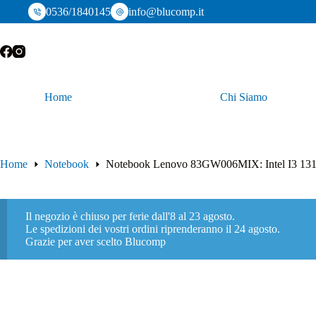
Salta
0536/1840145
info@blucomp.it
al
contenuto
Home
Chi Siamo
Home
Notebook
Notebook Lenovo 83GW006MIX: Intel I3 13
Il negozio è chiuso per ferie dall'8 al 23 agosto.
Le spedizioni dei vostri ordini riprenderanno il 24 agosto.
Grazie per aver scelto Blucomp