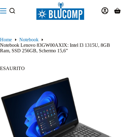
Salta
al
Carrello
contenuto
Home
Notebook
Notebook Lenovo 83GW00AXIX: Intel I3 1315U, 8GB
Ram, SSD 256GB, Schermo 15,6”
ESAURITO