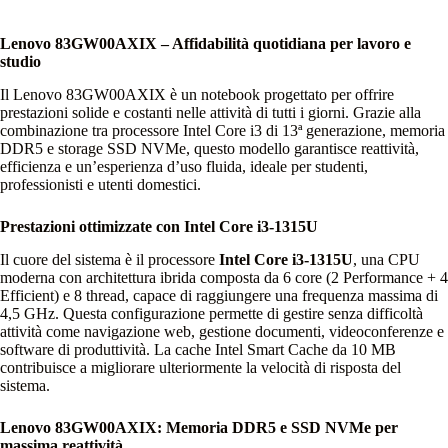
Lenovo 83GW00AXIX – Affidabilità quotidiana per lavoro e
studio
Il Lenovo 83GW00AXIX è un notebook progettato per offrire
prestazioni solide e costanti nelle attività di tutti i giorni. Grazie alla
combinazione tra processore Intel Core i3 di 13ª generazione, memoria
DDR5 e storage SSD NVMe, questo modello garantisce reattività,
efficienza e un’esperienza d’uso fluida, ideale per studenti,
professionisti e utenti domestici.
Prestazioni ottimizzate con Intel Core i3‑1315U
Il cuore del sistema è il processore
Intel Core i3‑1315U
, una CPU
moderna con architettura ibrida composta da 6 core (2 Performance + 4
Efficient) e 8 thread, capace di raggiungere una frequenza massima di
4,5 GHz. Questa configurazione permette di gestire senza difficoltà
attività come navigazione web, gestione documenti, videoconferenze e
software di produttività. La cache Intel Smart Cache da 10 MB
contribuisce a migliorare ulteriormente la velocità di risposta del
sistema.
Lenovo 83GW00AXIX: Memoria DDR5 e SSD NVMe per
massima reattività