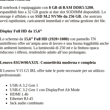
Il notebook è equipaggiato con
8 GB di RAM DDR5‑5200
,
espandibili fino a 32 GB grazie ai due slot SODIMM disponibili. Lo
storage è affidato a un
SSD M.2 NVMe da 256 GB
, che assicura
avvii rapidissimi, caricamenti immediati e un’ottima gestione dei file.
Display Full HD da 15,6”
Lo schermo da
15,6” Full HD (1920×1080)
con pannello TN
antiriflesso offre un’ampia area di lavoro e una buona leggibilità anche
in ambienti luminosi. La luminosità di 250 nit e la finitura opaca
riducono i riflessi, rendendolo adatto all’uso prolungato.
Lenovo 83GW00AXIX
:
Connettività moderna e completa
Il Lenovo V15 G5 IRL offre tutte le porte necessarie per un utilizzo
professionale:
USB‑A 3.2 Gen 1
USB‑C 3.2 Gen 1 con DisplayPort Alt Mode
HDMI 1.4b
Ethernet RJ‑45
Jack audio combinato