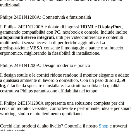
tradizionali.
Philips 24E1N1200A: Connettività e funzionalità
Il Philips 24E1N1200A è dotato di ingressi
HDMI
e
DisplayPort
,
garantendo compatibilità con PC, notebook e console. Include inoltre
altoparlanti stereo integrati
, utili per videoconferenze e contenuti
multimediali senza necessità di periferiche aggiuntive. La
predisposizione
VESA
consente il montaggio a parete o su braccio
ergonomico, migliorando la flessibilità di installazione.
Philips 24E1N1200A: Design moderno e pratico
Il design sottile e le cornici ridotte rendono il monitor elegante e adatto
a qualsiasi ambiente di lavoro o domestico. Con un peso di soli
2,59
kg
, è facile da spostare e installare. La struttura solida e la qualità
costruttiva Philips garantiscono affidabilità nel tempo.
Il Philips 24E1N1200A rappresenta una soluzione completa per chi
cerca un monitor versatile, confortevole e performante, ideale per smart
working, studio e intrattenimento quotidiano.
Cerchi altri prodotti di alto livello? Controlla il nostro
Shop
e troverai