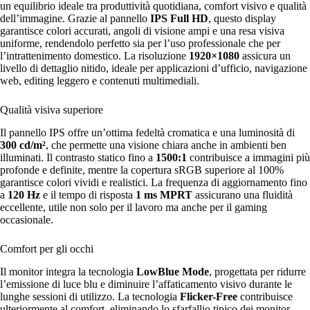
un equilibrio ideale tra produttività quotidiana, comfort visivo e qualità
dell’immagine. Grazie al pannello
IPS Full HD
, questo display
garantisce colori accurati, angoli di visione ampi e una resa visiva
uniforme, rendendolo perfetto sia per l’uso professionale che per
l’intrattenimento domestico. La risoluzione
1920×1080
assicura un
livello di dettaglio nitido, ideale per applicazioni d’ufficio, navigazione
web, editing leggero e contenuti multimediali.
Qualità visiva superiore
Il pannello IPS offre un’ottima fedeltà cromatica e una luminosità di
300 cd/m²
, che permette una visione chiara anche in ambienti ben
illuminati. Il contrasto statico fino a
1500:1
contribuisce a immagini più
profonde e definite, mentre la copertura sRGB superiore al 100%
garantisce colori vividi e realistici. La frequenza di aggiornamento fino
a
120 Hz
e il tempo di risposta
1 ms MPRT
assicurano una fluidità
eccellente, utile non solo per il lavoro ma anche per il gaming
occasionale.
Comfort per gli occhi
Il monitor integra la tecnologia
LowBlue Mode
, progettata per ridurre
l’emissione di luce blu e diminuire l’affaticamento visivo durante le
lunghe sessioni di utilizzo. La tecnologia
Flicker-Free
contribuisce
ulteriormente al comfort, eliminando lo sfarfallio tipico dei monitor