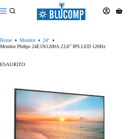
Salta
al
Carrello
contenuto
Home
Monitor
24''
Monitor Philips 24E1N1200A 23,6” IPS LED 120Hz
ESAURITO