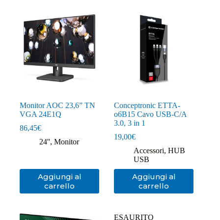
Monitor AOC 23,6” TN
Conceptronic ETTA-
VGA 24E1Q
o6B15 Cavo USB-C/A
3.0, 3 in 1
86,45
€
19,00
€
24''
,
Monitor
Accessori
,
HUB
USB
Aggiungi al
Aggiungi al
carrello
carrello
ESAURITO