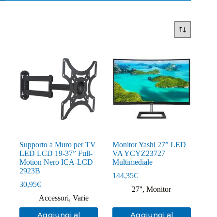
Supporto a Muro per TV
Monitor Yashi 27” LED
LED LCD 19-37” Full-
VA YCYZ23727
Motion Nero ICA-LCD
Multimediale
2923B
144,35
€
30,95
€
27''
,
Monitor
Accessori
,
Varie
Aggiungi al
Aggiungi al