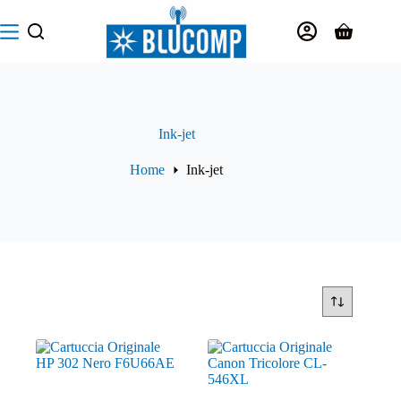
Salta
al
Carrello
contenuto
Ink-jet
Home
Ink-jet