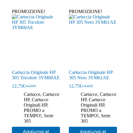
PROMOZIONE!
PROMOZIONE!
Cartuccia Originale HP
Cartuccia Originale HP
305 Tricolore 3YM60AE
305 Nero 3YM61AE
12,75
€
12,75
€
14,00
€
14,00
€
Il
Il
Il
Il
prezzo
prezzo
prezzo
prezzo
Cartucce
,
Cartucce
Cartucce
,
Cartucce
originale
attuale
originale
attuale
HP
,
Cartucce
HP
,
Cartucce
era:
è:
era:
è:
Originali HP
,
Originali HP
,
14,00€.
12,75€.
14,00€.
12,75€.
PROMO a
PROMO a
TEMPO!
,
Serie
TEMPO!
,
Serie
305
305
Aggiungi al
Aggiungi al