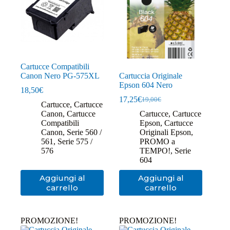
Cartucce Compatibili
Canon Nero PG-575XL
Cartuccia Originale
Epson 604 Nero
18,50
€
17,25
€
19,00
€
Il
Il
Cartucce
,
Cartucce
prezzo
prezzo
Canon
,
Cartucce
Cartucce
,
Cartucce
originale
attuale
Compatibili
Epson
,
Cartucce
era:
è:
Canon
,
Serie 560 /
Originali Epson
,
19,00€.
17,25€.
561
,
Serie 575 /
PROMO a
576
TEMPO!
,
Serie
604
Aggiungi al
Aggiungi al
carrello
carrello
PROMOZIONE!
PROMOZIONE!