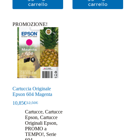
carrello
carrello
PROMOZIONE!
Cartuccia Originale
Epson 604 Magenta
10,85
€
12,50
€
Il
Il
prezzo
prezzo
Cartucce
,
Cartucce
originale
attuale
Epson
,
Cartucce
era:
è:
Originali Epson
,
12,50€.
10,85€.
PROMO a
TEMPO!
,
Serie
604