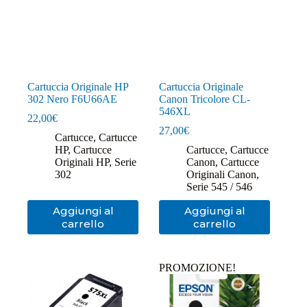
Cartuccia Originale HP
Cartuccia Originale
302 Nero F6U66AE
Canon Tricolore CL-
546XL
22,00
€
27,00
€
Cartucce
,
Cartucce
HP
,
Cartucce
Cartucce
,
Cartucce
Originali HP
,
Serie
Canon
,
Cartucce
302
Originali Canon
,
Serie 545 / 546
Aggiungi al
Aggiungi al
carrello
carrello
PROMOZIONE!