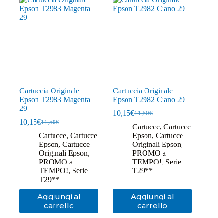
Cartuccia Originale
Cartuccia Originale
Epson T2983 Magenta
Epson T2982 Ciano 29
29
10,15
€
11,50
€
Il
Il
10,15
€
11,50
€
Il
Il
prezzo
prezzo
Cartucce
,
Cartucce
prezzo
prezzo
originale
attuale
Cartucce
,
Cartucce
Epson
,
Cartucce
originale
attuale
era:
è:
Epson
,
Cartucce
Originali Epson
,
era:
è:
11,50€.
10,15€.
Originali Epson
,
PROMO a
11,50€.
10,15€.
PROMO a
TEMPO!
,
Serie
TEMPO!
,
Serie
T29**
T29**
Aggiungi al
Aggiungi al
carrello
carrello