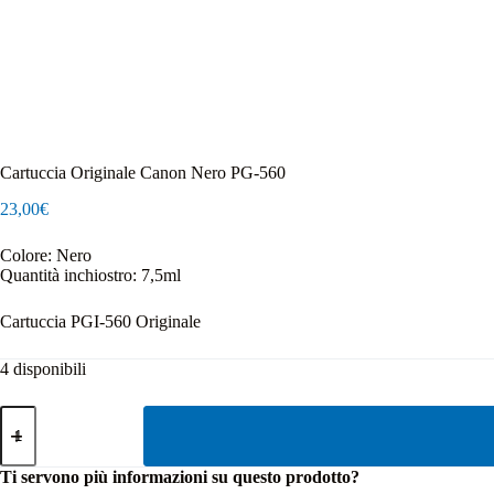
Cartuccia Originale Canon Nero PG-560
23,00
€
Colore: Nero
Quantità inchiostro: 7,5ml
Cartuccia PGI-560 Originale
4 disponibili
Cartuccia
Originale
Canon
Nero
Ti servono più informazioni su questo prodotto?
PG-