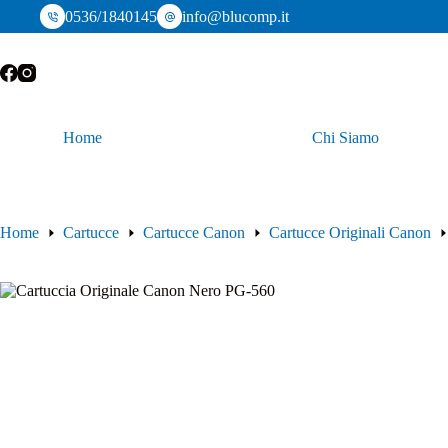
Salta
0536/1840145
info@blucomp.it
al
contenuto
Home
Chi Siamo
Home
Cartucce
Cartucce Canon
Cartucce Originali Canon