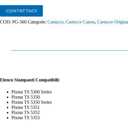
560
quantità
CONTATTACI!
COD:
PG-560
Categorie:
Cartucce
,
Cartucce Canon
,
Cartucce Origina
Elenco Stampanti Compatibili:
Pixma TS 5300 Series
Pixma TS 5350
Pixma TS 5350 Series
Pixma TS 5351
Pixma TS 5352
Pixma TS 5353