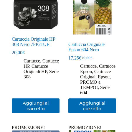
Cartuccia Originale HP
308 Nero 7FP21UE
Cartuccia Originale
Epson 604 Nero
20,00
€
17,25
€
19,00
€
Il
Il
Cartucce
,
Cartucce
prezzo
prezzo
HP
,
Cartucce
Cartucce
,
Cartucce
originale
attuale
Originali HP
,
Serie
Epson
,
Cartucce
era:
è:
308
Originali Epson
,
19,00€.
17,25€.
PROMO a
TEMPO!
,
Serie
604
Aggiungi al
Aggiungi al
carrello
carrello
PROMOZIONE!
PROMOZIONE!