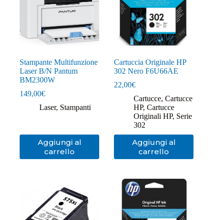
Stampante Multifunzione
Cartuccia Originale HP
Laser B/N Pantum
302 Nero F6U66AE
BM2300W
22,00
€
149,00
€
Cartucce
,
Cartucce
Laser
,
Stampanti
HP
,
Cartucce
Originali HP
,
Serie
302
Aggiungi al
Aggiungi al
carrello
carrello