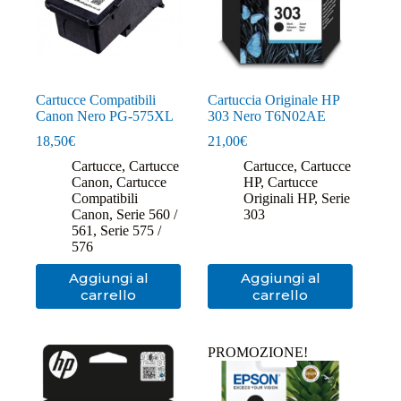
Cartucce Compatibili
Cartuccia Originale HP
Canon Nero PG-575XL
303 Nero T6N02AE
18,50
€
21,00
€
Cartucce
,
Cartucce
Cartucce
,
Cartucce
Canon
,
Cartucce
HP
,
Cartucce
Compatibili
Originali HP
,
Serie
Canon
,
Serie 560 /
303
561
,
Serie 575 /
576
Aggiungi al
Aggiungi al
carrello
carrello
PROMOZIONE!