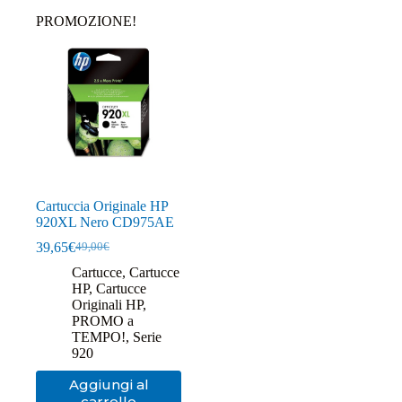
PROMOZIONE!
Cartuccia Originale HP
920XL Nero CD975AE
39,65
€
49,00
€
Il
Il
prezzo
prezzo
Cartucce
,
Cartucce
originale
attuale
HP
,
Cartucce
era:
è:
Originali HP
,
49,00€.
39,65€.
PROMO a
TEMPO!
,
Serie
920
Aggiungi al
carrello