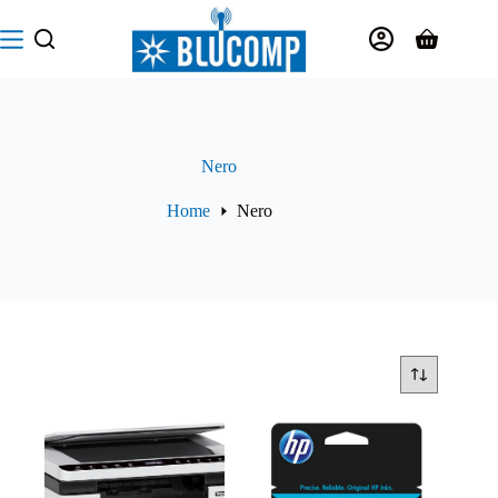
Salta
al
Carrello
contenuto
Nero
Home
Nero