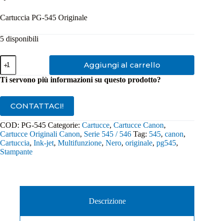
Cartuccia PG-545 Originale
5 disponibili
Cartuccia
Aggiungi al carrello
Originale
Canon
Ti servono più informazioni su questo prodotto?
Nero
PG-
545
CONTATTACI!
quantità
COD:
PG-545
Categorie:
Cartucce
,
Cartucce Canon
,
Cartucce Originali Canon
,
Serie 545 / 546
Tag:
545
,
canon
,
Cartuccia
,
Ink-jet
,
Multifunzione
,
Nero
,
originale
,
pg545
,
Stampante
Descrizione