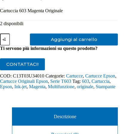
Cartuccia 603 Magenta Originale
2 disponibili
Cartuccia
Aggiungi al carrello
Originale
Epson
Ti servono più informazioni su questo prodotto?
603
Magenta
quantità
CONTATTACI!
COD:
C13T03U34010
Categorie:
Cartucce
,
Cartucce Epson
,
Cartucce Originali Epson
,
Serie T603
Tag:
603
,
Cartuccia
,
Epson
,
Ink-jet
,
Magenta
,
Multifunzione
,
originale
,
Stampante
Descrizione