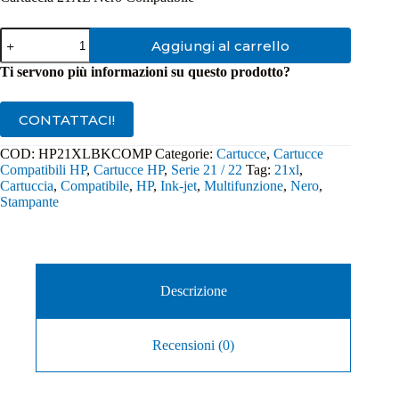
Cartuccia
Aggiungi al carrello
Compatibile
HP
Ti servono più informazioni su questo prodotto?
21Xl
Nero
quantità
CONTATTACI!
COD:
HP21XLBKCOMP
Categorie:
Cartucce
,
Cartucce
Compatibili HP
,
Cartucce HP
,
Serie 21 / 22
Tag:
21xl
,
Cartuccia
,
Compatibile
,
HP
,
Ink-jet
,
Multifunzione
,
Nero
,
Stampante
Descrizione
Recensioni (0)