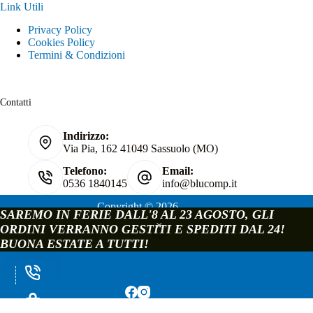
Link Utili
Privacy Policy
Cookies Policy
Termini & Condizioni
Contatti
Indirizzo:
Via Pia, 162 41049 Sassuolo (MO)
Telefono:
Email:
0536 1840145
info@blucomp.it
Copyright © 2026
SAREMO IN FERIE DALL'8 AL 23 AGOSTO, GLI
Blucomp Snc di Padovani Matteo e c.
ORDINI VERRANNO GESTITI E SPEDITI DAL 24!
P.IVA e C.F. 02241070362
BUONA ESTATE A TUTTI!
Via Pia, 162 - 41049 Sassuolo - Modena