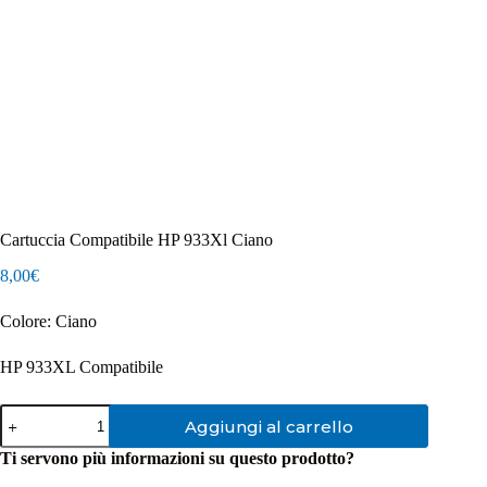
Cartuccia Compatibile HP 933Xl Ciano
8,00
€
Colore: Ciano
HP 933XL Compatibile
Cartuccia
Aggiungi al carrello
Compatibile
HP
Ti servono più informazioni su questo prodotto?
933Xl
Ciano