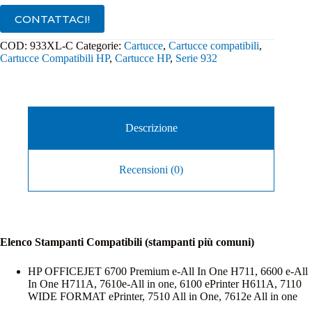
quantità
CONTATTACI!
COD:
933XL-C
Categorie:
Cartucce
,
Cartucce compatibili
,
Cartucce Compatibili HP
,
Cartucce HP
,
Serie 932
Descrizione
Recensioni (0)
Elenco Stampanti Compatibili (stampanti più comuni)
HP OFFICEJET 6700 Premium e-All In One H711, 6600 e-All
In One H711A, 7610e-All in one, 6100 ePrinter H611A, 7110
WIDE FORMAT ePrinter, 7510 All in One, 7612e All in one