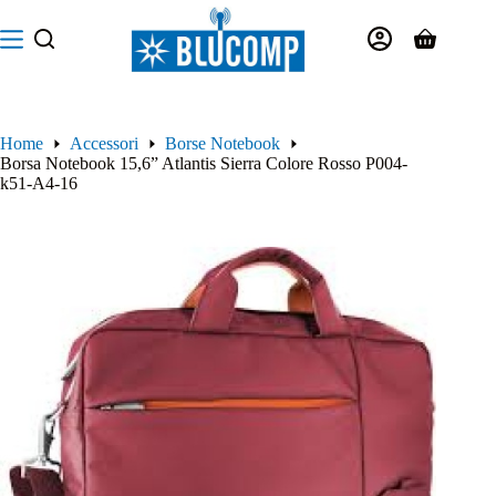
Salta
al
Carrello
contenuto
Home
Accessori
Borse Notebook
Borsa Notebook 15,6” Atlantis Sierra Colore Rosso P004-
k51-A4-16