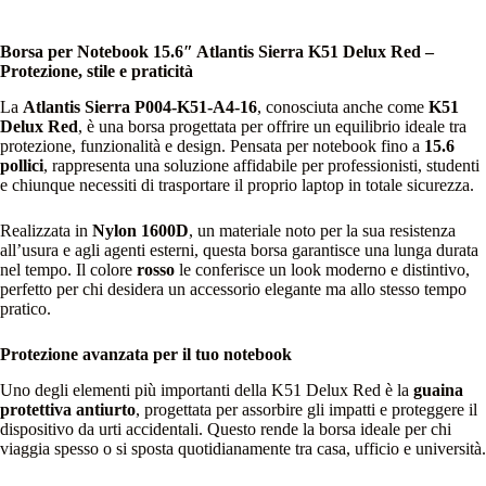
Borsa per Notebook 15.6″ Atlantis Sierra K51 Delux Red –
Protezione, stile e praticità
La
Atlantis Sierra P004-K51-A4-16
, conosciuta anche come
K51
Delux Red
, è una borsa progettata per offrire un equilibrio ideale tra
protezione, funzionalità e design. Pensata per notebook fino a
15.6
pollici
, rappresenta una soluzione affidabile per professionisti, studenti
e chiunque necessiti di trasportare il proprio laptop in totale sicurezza.
Realizzata in
Nylon 1600D
, un materiale noto per la sua resistenza
all’usura e agli agenti esterni, questa borsa garantisce una lunga durata
nel tempo. Il colore
rosso
le conferisce un look moderno e distintivo,
perfetto per chi desidera un accessorio elegante ma allo stesso tempo
pratico.
Protezione avanzata per il tuo notebook
Uno degli elementi più importanti della K51 Delux Red è la
guaina
protettiva antiurto
, progettata per assorbire gli impatti e proteggere il
dispositivo da urti accidentali. Questo rende la borsa ideale per chi
viaggia spesso o si sposta quotidianamente tra casa, ufficio e università.