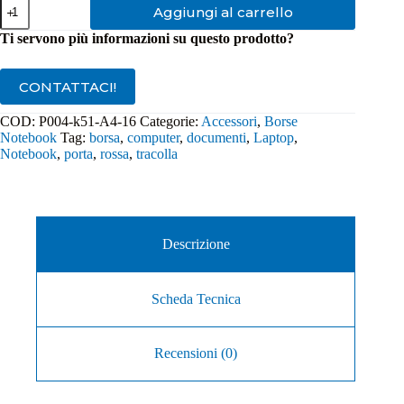
Borsa
Aggiungi al carrello
Notebook
15,6''
Ti servono più informazioni su questo prodotto?
Atlantis
Sierra
Colore
CONTATTACI!
Rosso
P004-
COD:
P004-k51-A4-16
Categorie:
Accessori
,
Borse
k51-
Notebook
Tag:
borsa
,
computer
,
documenti
,
Laptop
,
A4-
16
Notebook
,
porta
,
rossa
,
tracolla
quantità
Descrizione
Scheda Tecnica
Recensioni (0)