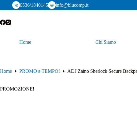
Salta
0536/1840145
info@blucomp.it
al
contenuto
Home
Chi Siamo
Home
PROMO a TEMPO!
ADJ Zaino Sherlock Secure Backpa
PROMOZIONE!