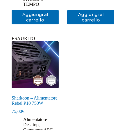
TEMPO!
Aggiungi al
Aggiungi al
carrello
carrello
ESAURITO
Sharkoon – Alimentatore
Rebel P10 750W
75,00
€
Alimentatore
Desktop
,
Componenti PC
,