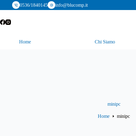
Salta
0536/1840145
info@blucomp.it
al
contenuto
Home
Chi Siamo
minipc
Home
minipc