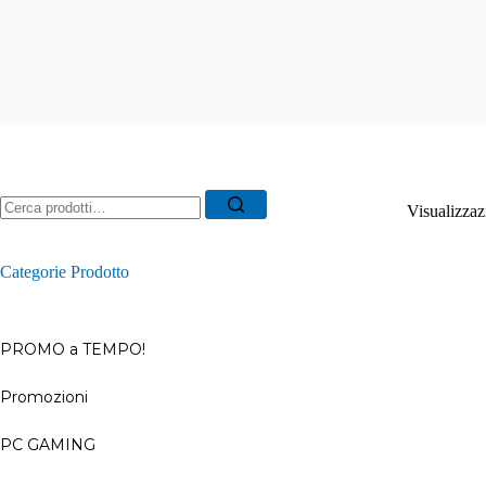
Ricerca
Visualizzazi
per:
Categorie Prodotto
PROMO a TEMPO!
Promozioni
–
PC GAMING