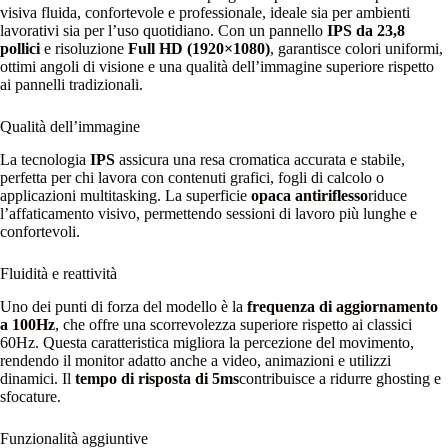
visiva fluida, confortevole e professionale, ideale sia per ambienti
lavorativi sia per l’uso quotidiano. Con un pannello
IPS da 23,8
pollici
e risoluzione
Full HD (1920×1080)
, garantisce colori uniformi,
ottimi angoli di visione e una qualità dell’immagine superiore rispetto
ai pannelli tradizionali.
Qualità dell’immagine
La tecnologia
IPS
assicura una resa cromatica accurata e stabile,
perfetta per chi lavora con contenuti grafici, fogli di calcolo o
applicazioni multitasking. La superficie
opaca antiriflesso
riduce
l’affaticamento visivo, permettendo sessioni di lavoro più lunghe e
confortevoli.
Fluidità e reattività
Uno dei punti di forza del modello è la
frequenza di aggiornamento
a 100Hz
, che offre una scorrevolezza superiore rispetto ai classici
60Hz. Questa caratteristica migliora la percezione del movimento,
rendendo il monitor adatto anche a video, animazioni e utilizzi
dinamici. Il
tempo di risposta di 5ms
contribuisce a ridurre ghosting e
sfocature.
Funzionalità aggiuntive