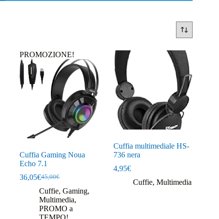
PROMOZIONE!
Cuffia multimediale HS-
Cuffia Gaming Noua
736 nera
Echo 7.1
4,95
€
36,05
€
45,00
€
Il
Il
Cuffie
,
Multimedia
prezzo
prezzo
Cuffie
,
Gaming
,
originale
attuale
Multimedia
,
era:
è:
PROMO a
45,00€.
36,05€.
TEMPO!