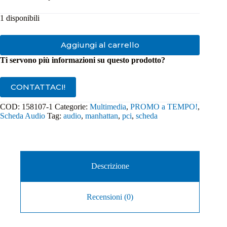
20,00€.
9,95€.
1 disponibili
Aggiungi al carrello
Ti servono più informazioni su questo prodotto?
CONTATTACI!
COD:
158107-1
Categorie:
Multimedia
,
PROMO a TEMPO!
,
Scheda Audio
Tag:
audio
,
manhattan
,
pci
,
scheda
Descrizione
Recensioni (0)