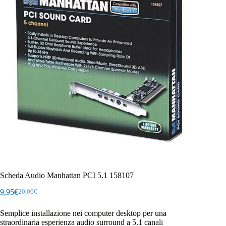
Scheda Audio Manhattan PCI 5.1 158107
9,95
€
20,00
€
Il
Il
prezzo
prezzo
Semplice installazione nei computer desktop per una
originale
attuale
straordinaria esperienza audio surround a 5.1 canali
era:
è: