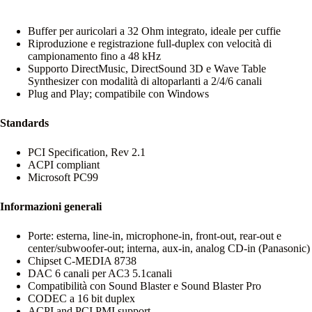
Buffer per auricolari a 32 Ohm integrato, ideale per cuffie
Riproduzione e registrazione full-duplex con velocità di
campionamento fino a 48 kHz
Supporto DirectMusic, DirectSound 3D e Wave Table
Synthesizer con modalità di altoparlanti a 2/4/6 canali
Plug and Play; compatibile con Windows
Standards
PCI Specification, Rev 2.1
ACPI compliant
Microsoft PC99
Informazioni generali
Porte: esterna, line-in, microphone-in, front-out, rear-out e
center/subwoofer-out; interna, aux-in, analog CD-in (Panasonic)
Chipset C-MEDIA 8738
DAC 6 canali per AC3 5.1canali
Compatibilità con Sound Blaster e Sound Blaster Pro
CODEC a 16 bit duplex
ACPI and PCI PMI support