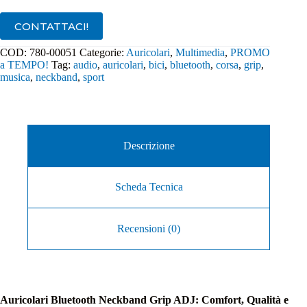
Bluetooth
780-
CONTATTACI!
00051
quantità
COD:
780-00051
Categorie:
Auricolari
,
Multimedia
,
PROMO
a TEMPO!
Tag:
audio
,
auricolari
,
bici
,
bluetooth
,
corsa
,
grip
,
musica
,
neckband
,
sport
Descrizione
Scheda Tecnica
Recensioni (0)
Auricolari Bluetooth Neckband Grip ADJ: Comfort, Qualità e