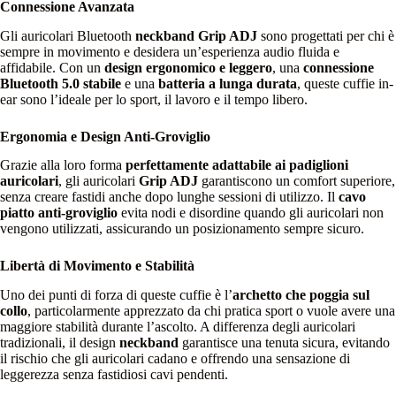
Connessione Avanzata
Gli auricolari Bluetooth
neckband Grip ADJ
sono progettati per chi è
sempre in movimento e desidera un’esperienza audio fluida e
affidabile. Con un
design ergonomico e leggero
, una
connessione
Bluetooth 5.0 stabile
e una
batteria a lunga durata
, queste cuffie in-
ear sono l’ideale per lo sport, il lavoro e il tempo libero.
Ergonomia e Design Anti-Groviglio
Grazie alla loro forma
perfettamente adattabile ai padiglioni
auricolari
, gli auricolari
Grip ADJ
garantiscono un comfort superiore,
senza creare fastidi anche dopo lunghe sessioni di utilizzo. Il
cavo
piatto anti-groviglio
evita nodi e disordine quando gli auricolari non
vengono utilizzati, assicurando un posizionamento sempre sicuro.
Libertà di Movimento e Stabilità
Uno dei punti di forza di queste cuffie è l’
archetto che poggia sul
collo
, particolarmente apprezzato da chi pratica sport o vuole avere una
maggiore stabilità durante l’ascolto. A differenza degli auricolari
tradizionali, il design
neckband
garantisce una tenuta sicura, evitando
il rischio che gli auricolari cadano e offrendo una sensazione di
leggerezza senza fastidiosi cavi pendenti.