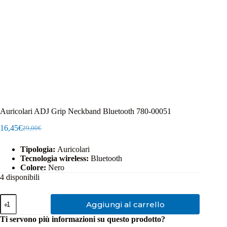
Auricolari ADJ Grip Neckband Bluetooth 780-00051
16,45
€
29,00
€
Il
Il
prezzo
prezzo
Tipologia:
Auricolari
originale
attuale
Tecnologia wireless:
Bluetooth
era:
è:
Colore:
Nero
29,00€.
16,45€.
4 disponibili
Auricolari
Aggiungi al carrello
ADJ
Grip
Ti servono più informazioni su questo prodotto?
Neckband