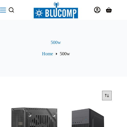
Salta
al
Carrello
contenuto
500w
Home
500w