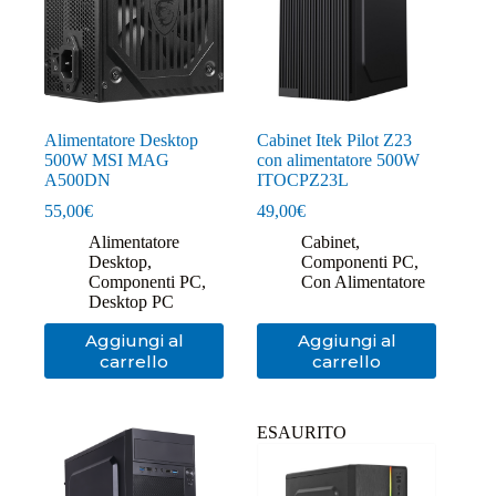
Alimentatore Desktop
Cabinet Itek Pilot Z23
500W MSI MAG
con alimentatore 500W
A500DN
ITOCPZ23L
55,00
€
49,00
€
Alimentatore
Cabinet
,
Desktop
,
Componenti PC
,
Componenti PC
,
Con Alimentatore
Desktop PC
Aggiungi al
Aggiungi al
carrello
carrello
ESAURITO