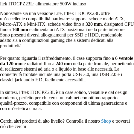
Itek ITOCPZ23L: alimentatore 500W incluso
Nonostante sia una versione Lite, l’Itek ITOCPZ23L offre
un’eccellente compatibilità hardware: supporta schede madri ATX,
Micro‑ATX e Mini‑ITX, schede video fino a
320 mm
, dissipatori CPU
fino a
160 mm
e alimentatori ATX posizionati nella parte inferiore.
Sono presenti diversi alloggiamenti per SSD e HDD, rendendolo
adatto sia a configurazioni gaming che a sistemi dedicati alla
produttività.
Per quanto riguarda il raffreddamento, il case supporta fino a
6 ventole
da 120 mm
e radiatori fino a
240 mm
nella parte frontale, permettendo
di realizzare sistemi ad aria o a liquido in base alle necessità. La
connettività frontale include una porta USB 3.0, una USB 2.0 e i
classici jack audio HD, facilmente accessibili.
In sintesi, l’Itek ITOCPZ23L è un case solido, versatile e dal design
moderno, perfetto per chi cerca un cabinet con ottimo rapporto
qualità‑prezzo, compatibile con componenti di ultima generazione e
con un’estetica curata.
Cerchi altri prodotti di alto livello? Controlla il nostro
Shop
e troverai
ciò che cerchi