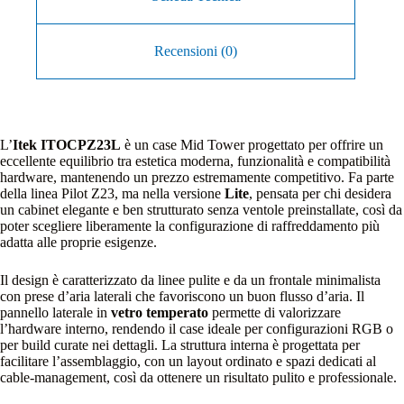
Recensioni (0)
L’
Itek ITOCPZ23L
è un case Mid Tower progettato per offrire un
eccellente equilibrio tra estetica moderna, funzionalità e compatibilità
hardware, mantenendo un prezzo estremamente competitivo. Fa parte
della linea Pilot Z23, ma nella versione
Lite
, pensata per chi desidera
un cabinet elegante e ben strutturato senza ventole preinstallate, così da
poter scegliere liberamente la configurazione di raffreddamento più
adatta alle proprie esigenze.
Il design è caratterizzato da linee pulite e da un frontale minimalista
con prese d’aria laterali che favoriscono un buon flusso d’aria. Il
pannello laterale in
vetro temperato
permette di valorizzare
l’hardware interno, rendendo il case ideale per configurazioni RGB o
per build curate nei dettagli. La struttura interna è progettata per
facilitare l’assemblaggio, con un layout ordinato e spazi dedicati al
cable‑management, così da ottenere un risultato pulito e professionale.