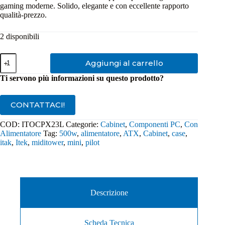
gaming moderne. Solido, elegante e con eccellente rapporto
qualità‑prezzo.
2 disponibili
Cabinet
Aggiungi al carrello
Itek
Pilot
Ti servono più informazioni su questo prodotto?
Z23
con
alimentatore
CONTATTACI!
500W
ITOCPZ23L
COD:
ITOCPX23L
Categorie:
Cabinet
,
Componenti PC
,
Con
quantità
Alimentatore
Tag:
500w
,
alimentatore
,
ATX
,
Cabinet
,
case
,
itak
,
Itek
,
miditower
,
mini
,
pilot
Descrizione
Scheda Tecnica