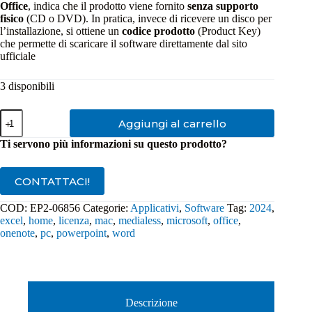
Office
, indica che il prodotto viene fornito
senza supporto
fisico
(CD o DVD). In pratica, invece di ricevere un disco per
l’installazione, si ottiene un
codice prodotto
(Product Key)
che permette di scaricare il software direttamente dal sito
ufficiale
3 disponibili
Microsoft
Aggiungi al carrello
Office
2024
Ti servono più informazioni su questo prodotto?
Home
1
PC/MAC
CONTATTACI!
Medialess
Italiano
COD:
EP2-06856
Categorie:
Applicativi
,
Software
Tag:
2024
,
EP2-
excel
,
home
,
licenza
,
mac
,
medialess
,
microsoft
,
office
,
06856
quantità
onenote
,
pc
,
powerpoint
,
word
Descrizione